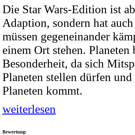
Die Star Wars-Edition ist ab
Adaption, sondern hat auch 
müssen gegeneinander kämp
einem Ort stehen. Planeten 
Besonderheit, da sich Mitsp
Planeten stellen dürfen und
Planeten kommt.
weiterlesen
Bewertung:
15