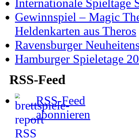
Internationale Spieltage
Gewinnspiel – Magic The
Heldenkarten aus Theros
Ravensburger Neuheiten
Hamburger Spieletage 2
RSS-Feed
RSS-Feed
abonnieren