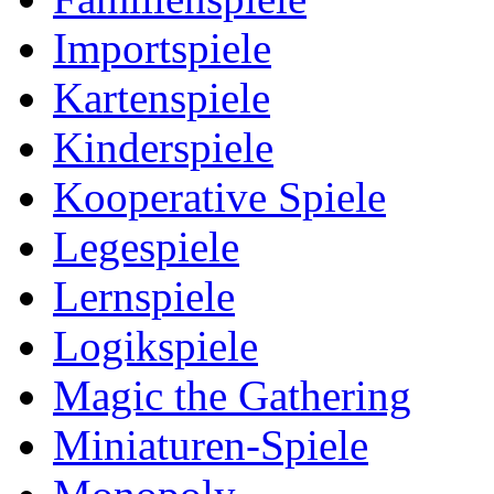
Importspiele
Kartenspiele
Kinderspiele
Kooperative Spiele
Legespiele
Lernspiele
Logikspiele
Magic the Gathering
Miniaturen-Spiele