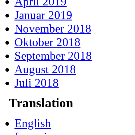
April 2019
Januar 2019
November 2018
Oktober 2018
September 2018
August 2018
Juli 2018
Translation
English