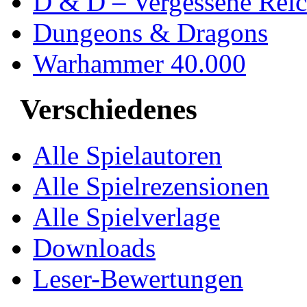
D & D – Vergessene Rei
Dungeons & Dragons
Warhammer 40.000
Verschiedenes
Alle Spielautoren
Alle Spielrezensionen
Alle Spielverlage
Downloads
Leser-Bewertungen