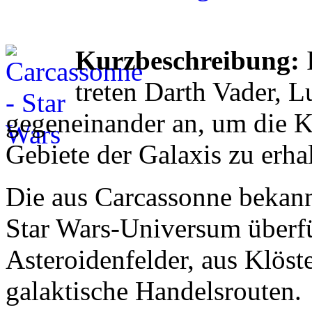
Kurzbeschreibung:
I
treten Darth Vader, 
gegeneinander an, um die Ko
Gebiete der Galaxis zu erha
Die aus Carcassonne bekann
Star Wars-Universum überf
Asteroidenfelder, aus Klöst
galaktische Handelsrouten.