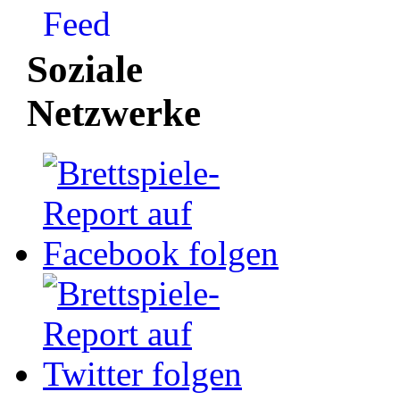
Soziale
Netzwerke