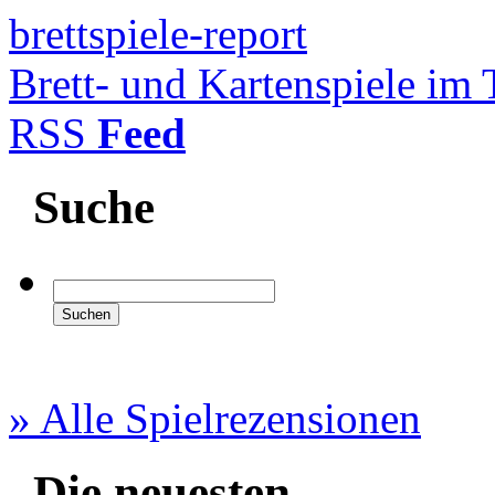
brettspiele-report
Brett- und Kartenspiele im 
RSS
Feed
Suche
» Alle Spielrezensionen
Die neuesten