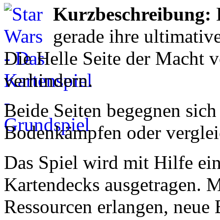
Kurzbeschreibung:
D
gerade ihre ultimative
Die Helle Seite der Macht v
verhindern.
Beide Seiten begegnen sich
Bodenkämpfen oder verglei
Das Spiel wird mit Hilfe ei
Kartendecks ausgetragen. Mi
Ressourcen erlangen, neue 