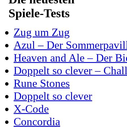
Spiele-Tests
Zug um Zug
Azul – Der Sommerpavil
Heaven and Ale – Der Bi
Doppelt so clever – Chal
Rune Stones
Doppelt so clever
X-Code
Concordia