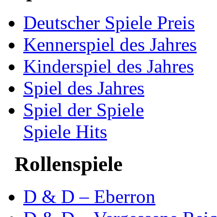
Deutscher Spiele Preis
Kennerspiel des Jahres
Kinderspiel des Jahres
Spiel des Jahres
Spiel der Spiele
Spiele Hits
Rollenspiele
D & D – Eberron