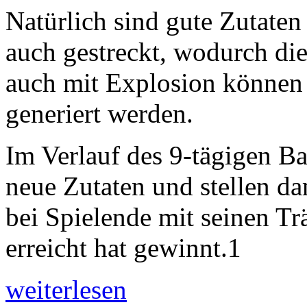
Natürlich sind gute Zutaten
auch gestreckt, wodurch di
auch mit Explosion können
generiert werden.
Im Verlauf des 9-tägigen Ba
neue Zutaten und stellen da
bei Spielende mit seinen T
erreicht hat gewinnt.1
weiterlesen