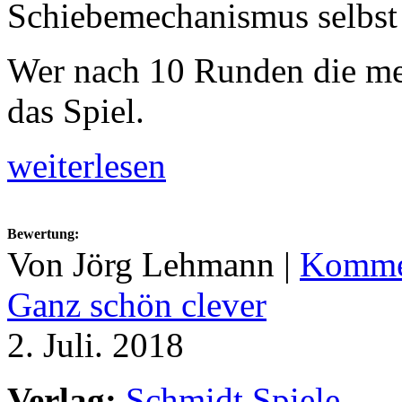
Schiebemechanismus selbst
Wer nach 10 Runden die mei
das Spiel.
weiterlesen
Bewertung:
12
Von Jörg Lehmann |
Kommen
Ganz schön clever
2. Juli. 2018
Verlag:
Schmidt Spiele