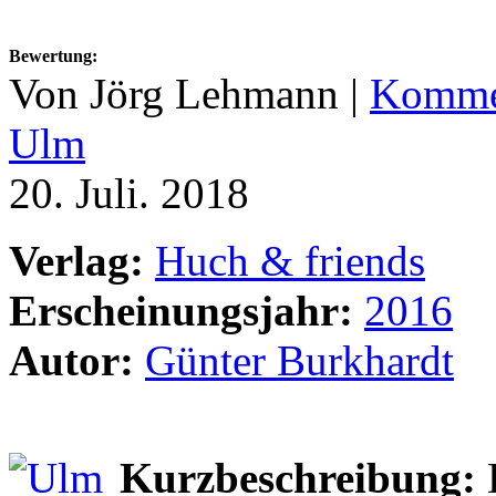
Bewertung:
15
Von Jörg Lehmann |
Kommen
Ulm
20. Juli. 2018
Verlag:
Huch & friends
Erscheinungsjahr:
2016
Autor:
Günter Burkhardt
Kurzbeschreibung:
D