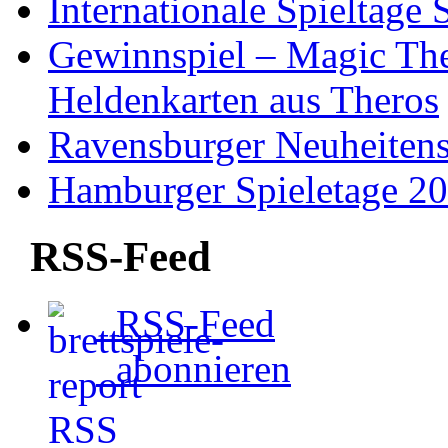
Internationale Spieltage
Gewinnspiel – Magic The
Heldenkarten aus Theros
Ravensburger Neuheiten
Hamburger Spieletage 2
RSS-Feed
RSS-Feed
abonnieren