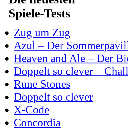
Spiele-Tests
Zug um Zug
Azul – Der Sommerpavil
Heaven and Ale – Der Bi
Doppelt so clever – Chal
Rune Stones
Doppelt so clever
X-Code
Concordia