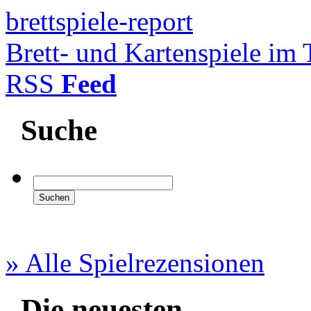
brettspiele-report
Brett- und Kartenspiele im 
RSS
Feed
Suche
» Alle Spielrezensionen
Die neuesten