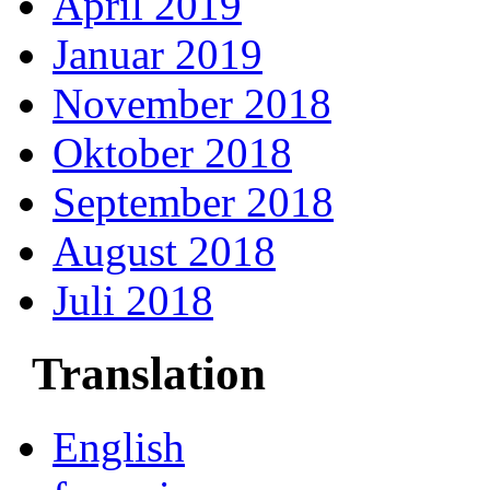
April 2019
Januar 2019
November 2018
Oktober 2018
September 2018
August 2018
Juli 2018
Translation
English