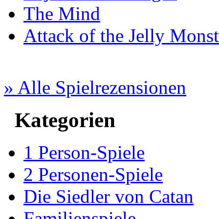
The Mind
Attack of the Jelly Monst
» Alle Spielrezensionen
Kategorien
1 Person-Spiele
2 Personen-Spiele
Die Siedler von Catan
Familienspiele