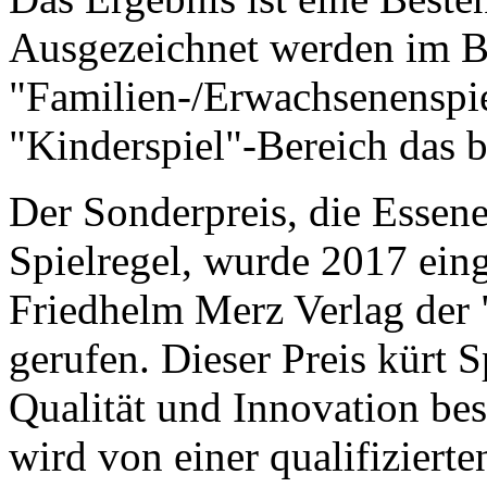
Ausgezeichnet werden im B
"Familien-/Erwachsenenspie
"Kinderspiel"-Bereich das b
Der Sonderpreis, die Essener
Spielregel, wurde 2017 eing
Friedhelm Merz Verlag der
gerufen. Dieser Preis kürt 
Qualität und Innovation be
wird von einer qualifiziert