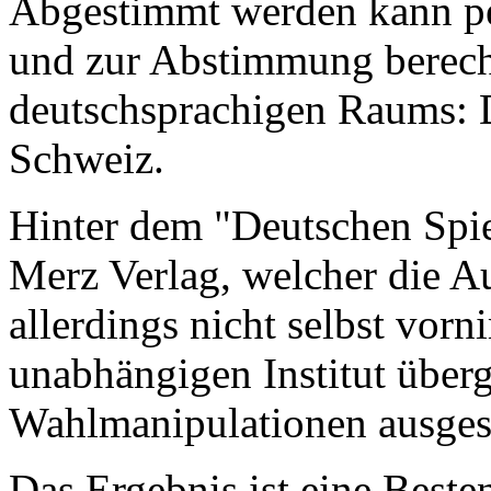
Abgestimmt werden kann per
und zur Abstimmung berech
deutschsprachigen Raums: D
Schweiz.
Hinter dem "Deutschen Spiel
Merz Verlag, welcher die 
allerdings nicht selbst vor
unabhängigen Institut überg
Wahlmanipulationen ausges
Das Ergebnis ist eine Besten