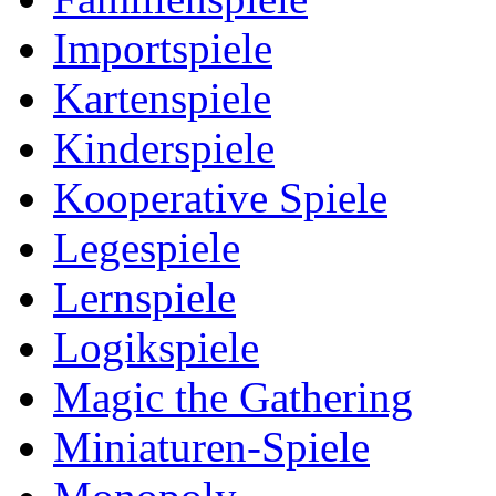
Importspiele
Kartenspiele
Kinderspiele
Kooperative Spiele
Legespiele
Lernspiele
Logikspiele
Magic the Gathering
Miniaturen-Spiele