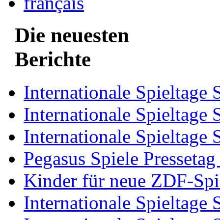
français
Die neuesten
Berichte
Internationale Spieltage
Internationale Spieltage
Internationale Spieltage
Pegasus Spiele Pressetag
Kinder für neue ZDF-Spi
Internationale Spieltage