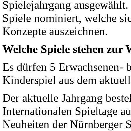
Spielejahrgang ausgewählt.
Spiele nominiert, welche si
Konzepte auszeichnen.
Welche Spiele stehen zur
Es dürfen 5 Erwachsenen- b
Kinderspiel aus dem aktuel
Der aktuelle Jahrgang beste
Internationalen Spieltage a
Neuheiten der Nürnberger 