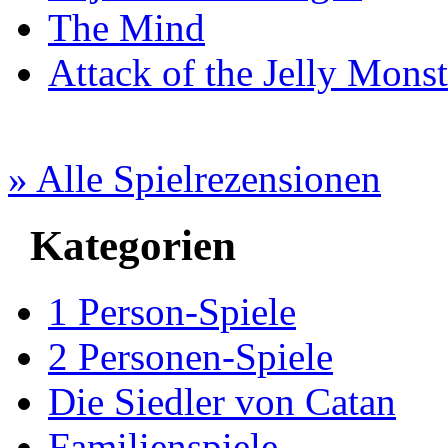
The Mind
Attack of the Jelly Monst
» Alle Spielrezensionen
Kategorien
1 Person-Spiele
2 Personen-Spiele
Die Siedler von Catan
Familienspiele