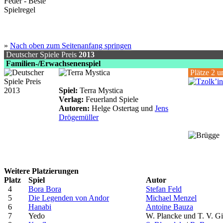
»
Nach oben zum Seitenanfang springen
Deutscher Spiele Preis
2013
Familien-/Erwachsenenspiel
Plätze 2 u
Spiel:
Terra Mystica
Verlag:
Feuerland Spiele
Autoren:
Helge Ostertag und
Jens
Drögemüller
Weitere Platzierungen
Platz
Spiel
Autor
4
Bora Bora
Stefan Feld
5
Die Legenden von Andor
Michael Menzel
6
Hanabi
Antoine Bauza
7
Yedo
W. Plancke und T. V. Gi