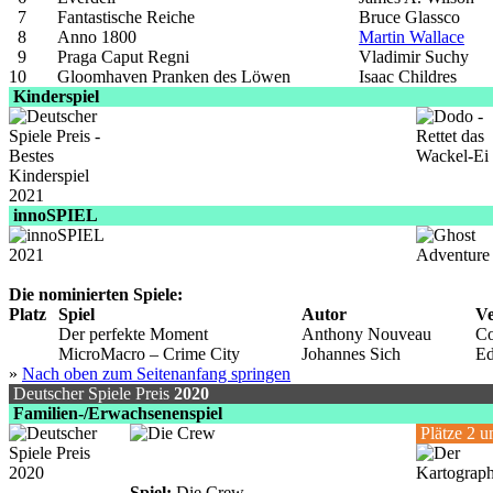
7
Fantastische Reiche
Bruce Glassco
8
Anno 1800
Martin Wallace
9
Praga Caput Regni
Vladimir Suchy
10
Gloomhaven Pranken des Löwen
Isaac Childres
Kinderspiel
innoSPIEL
Die nominierten Spiele:
Platz
Spiel
Autor
Ve
Der perfekte Moment
Anthony Nouveau
Co
MicroMacro – Crime City
Johannes Sich
Ed
»
Nach oben zum Seitenanfang springen
Deutscher Spiele Preis
2020
Familien-/Erwachsenenspiel
Plätze 2 u
Spiel:
Die Crew