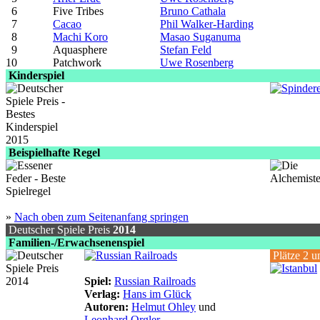
6
Five Tribes
Bruno Cathala
7
Cacao
Phil Walker-Harding
8
Machi Koro
Masao Suganuma
9
Aquasphere
Stefan Feld
10
Patchwork
Uwe Rosenberg
Kinderspiel
Beispielhafte Regel
»
Nach oben zum Seitenanfang springen
Deutscher Spiele Preis
2014
Familien-/Erwachsenenspiel
Plätze 2 u
Spiel:
Russian Railroads
Verlag:
Hans im Glück
Autoren:
Helmut Ohley
und
Leonhard Orgler