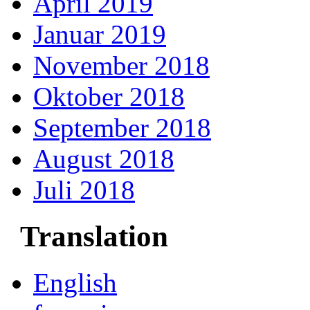
April 2019
Januar 2019
November 2018
Oktober 2018
September 2018
August 2018
Juli 2018
Translation
English