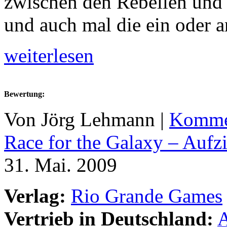
zwischen den Rebellen und
und auch mal die ein oder
weiterlesen
Bewertung:
13
Von Jörg Lehmann |
Kommen
Race for the Galaxy – Aufz
31. Mai. 2009
Verlag:
Rio Grande Games
Vertrieb in Deutschland:
A