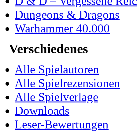
D & D – Vergessene Rei
Dungeons & Dragons
Warhammer 40.000
Verschiedenes
Alle Spielautoren
Alle Spielrezensionen
Alle Spielverlage
Downloads
Leser-Bewertungen