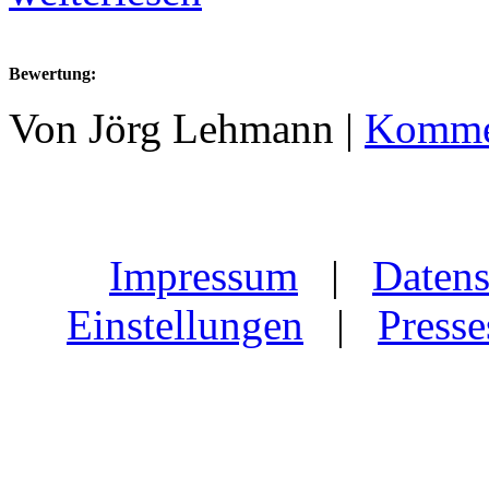
Bewertung:
Von Jörg Lehmann |
Kommen
Impressum
|
Datens
Einstellungen
|
Press