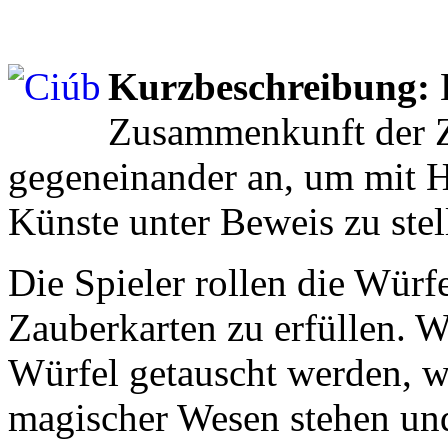
Kurzbeschreibung:
B
Zusammenkunft der Za
gegeneinander an, um mit H
Künste unter Beweis zu stel
Die Spieler rollen die Wür
Zauberkarten zu erfüllen. 
Würfel getauscht werden, we
magischer Wesen stehen un