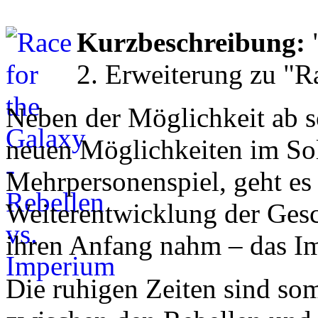
Kurzbeschreibung:
"
2. Erweiterung zu "Ra
Neben der Möglichkeit ab so
neuen Möglichkeiten im Sol
Mehrpersonenspiel, geht es
Weiterentwicklung der Gesch
ihren Anfang nahm – das 
Die ruhigen Zeiten sind so