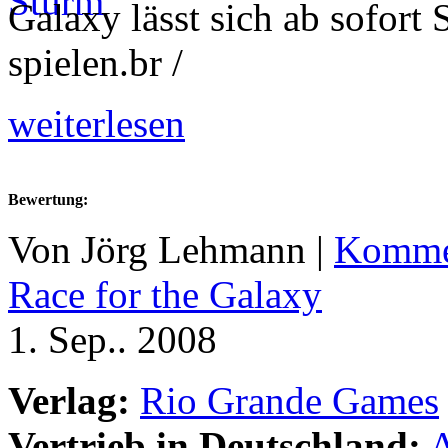
Galaxy lässt sich ab sofort 
spielen.br /
weiterlesen
Bewertung:
11
Von Jörg Lehmann |
Kommen
Race for the Galaxy
1. Sep.. 2008
Verlag:
Rio Grande Games
Vertrieb in Deutschland:
A