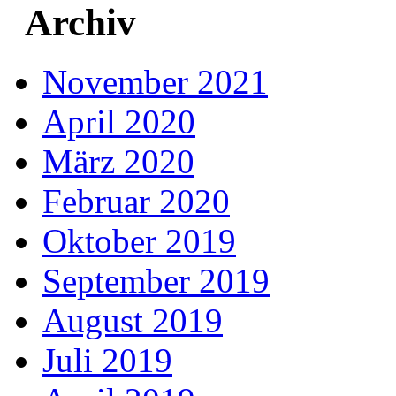
Archiv
November 2021
April 2020
März 2020
Februar 2020
Oktober 2019
September 2019
August 2019
Juli 2019