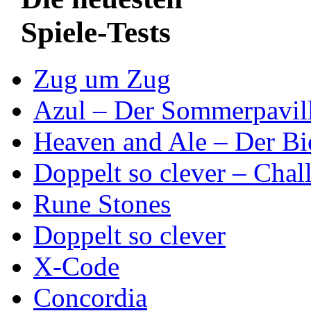
Spiele-Tests
Zug um Zug
Azul – Der Sommerpavil
Heaven and Ale – Der Bi
Doppelt so clever – Chal
Rune Stones
Doppelt so clever
X-Code
Concordia