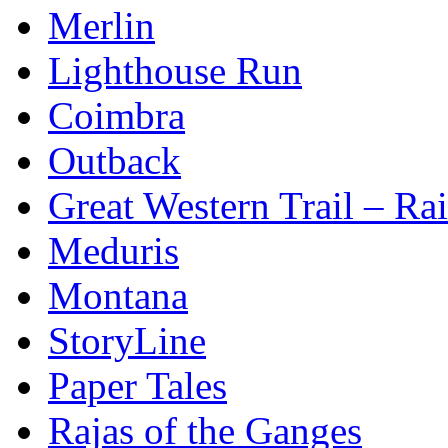
Merlin
Lighthouse Run
Coimbra
Outback
Great Western Trail – Rai
Meduris
Montana
StoryLine
Paper Tales
Rajas of the Ganges