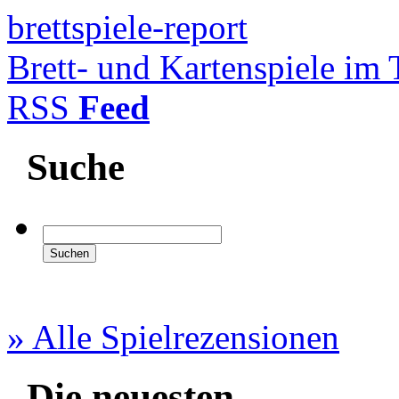
brettspiele-report
Brett- und Kartenspiele im 
RSS
Feed
Suche
» Alle Spielrezensionen
Die neuesten