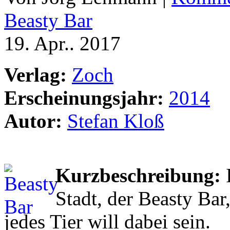
Beasty Bar
19. Apr.. 2017
Verlag:
Zoch
Erscheinungsjahr:
2014
Autor:
Stefan Kloß
Kurzbeschreibung:
I
Stadt, der Beasty Bar
jedes Tier will dabei sein.