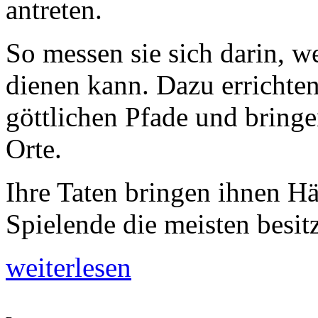
antreten.
So messen sie sich darin, 
dienen kann. Dazu errichten
göttlichen Pfade und bring
Orte.
Ihre Taten bringen ihnen H
Spielende die meisten besit
weiterlesen