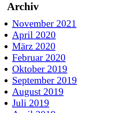
Archiv
November 2021
April 2020
März 2020
Februar 2020
Oktober 2019
September 2019
August 2019
Juli 2019