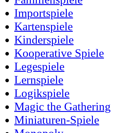
Importspiele
Kartenspiele
Kinderspiele
Kooperative Spiele
Legespiele
Lernspiele
Logikspiele
Magic the Gathering
Miniaturen-Spiele