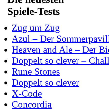
Spiele-Tests
Zug um Zug
Azul – Der Sommerpavil
Heaven and Ale – Der Bi
Doppelt so clever – Chal
Rune Stones
Doppelt so clever
X-Code
Concordia