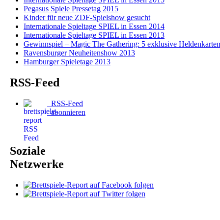
Pegasus Spiele Pressetag 2015
Kinder für neue ZDF-Spielshow gesucht
Internationale Spieltage SPIEL in Essen 2014
Internationale Spieltage SPIEL in Essen 2013
Gewinnspiel – Magic The Gathering: 5 exklusive Heldenkarten
Ravensburger Neuheitenshow 2013
Hamburger Spieletage 2013
RSS-Feed
RSS-Feed
abonnieren
Soziale
Netzwerke