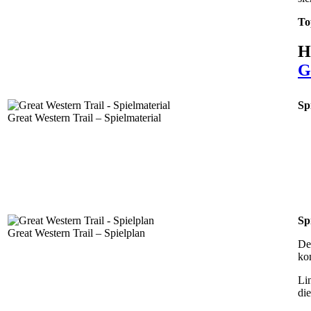
To
H
G
Sp
Great Western Trail – Spielmaterial
Sp
Great Western Trail – Spielplan
De
ko
Li
die