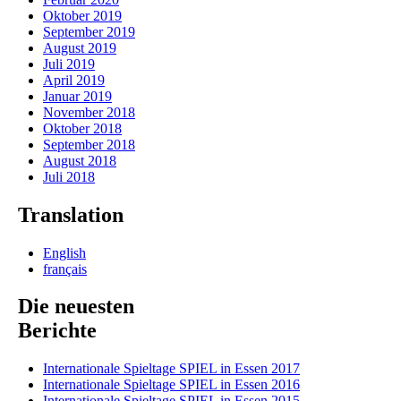
Oktober 2019
September 2019
August 2019
Juli 2019
April 2019
Januar 2019
November 2018
Oktober 2018
September 2018
August 2018
Juli 2018
Translation
English
français
Die neuesten
Berichte
Internationale Spieltage SPIEL in Essen 2017
Internationale Spieltage SPIEL in Essen 2016
Internationale Spieltage SPIEL in Essen 2015