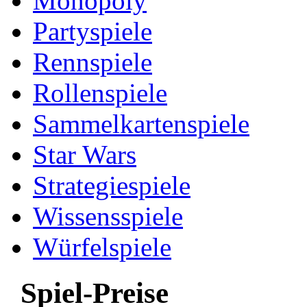
Monopoly
Partyspiele
Rennspiele
Rollenspiele
Sammelkartenspiele
Star Wars
Strategiespiele
Wissensspiele
Würfelspiele
Spiel-Preise