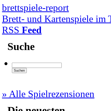
brettspiele-report
Brett- und Kartenspiele im 
RSS
Feed
Suche
» Alle Spielrezensionen
Die neuesten