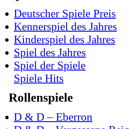
Deutscher Spiele Preis
Kennerspiel des Jahres
Kinderspiel des Jahres
Spiel des Jahres
Spiel der Spiele
Spiele Hits
Rollenspiele
D & D – Eberron