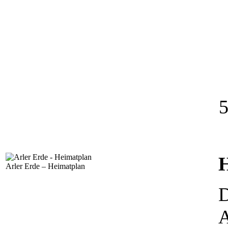
Arler Erde – Heimatplan
D
A