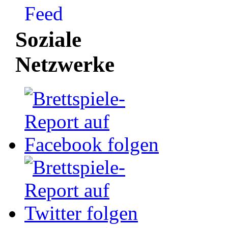
Soziale
Netzwerke