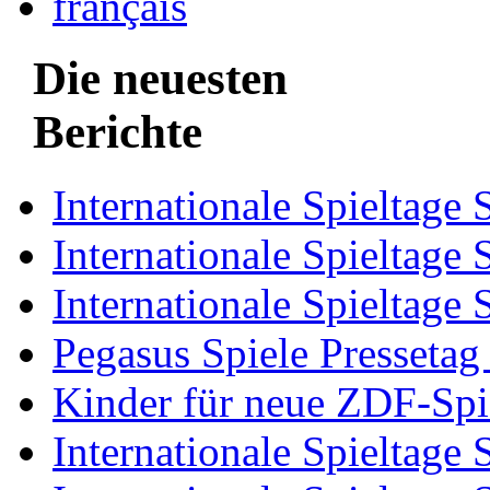
français
Die neuesten
Berichte
Internationale Spieltage
Internationale Spieltage
Internationale Spieltage
Pegasus Spiele Pressetag
Kinder für neue ZDF-Spi
Internationale Spieltage