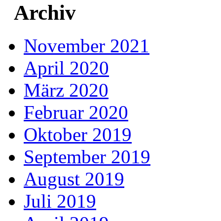
Archiv
November 2021
April 2020
März 2020
Februar 2020
Oktober 2019
September 2019
August 2019
Juli 2019