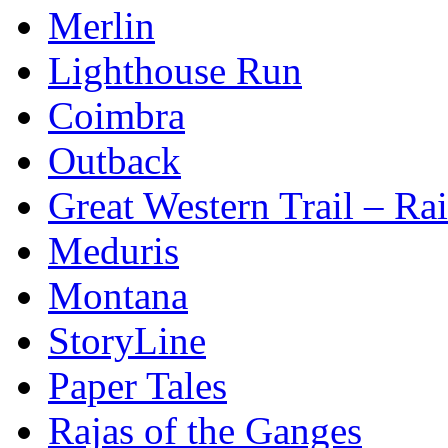
Merlin
Lighthouse Run
Coimbra
Outback
Great Western Trail – Rai
Meduris
Montana
StoryLine
Paper Tales
Rajas of the Ganges