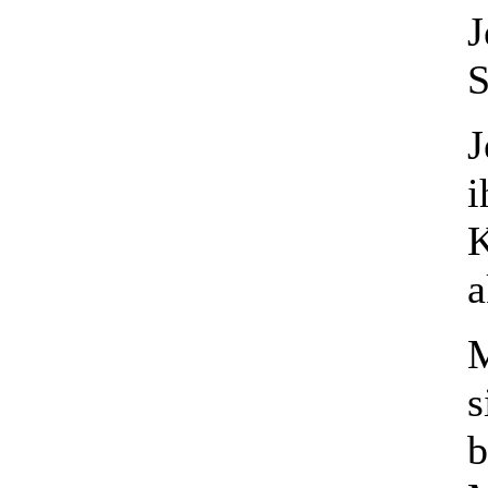
J
S
J
i
K
a
M
s
b