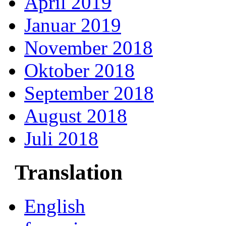
April 2019
Januar 2019
November 2018
Oktober 2018
September 2018
August 2018
Juli 2018
Translation
English