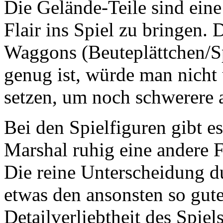
Die Gelände-Teile sind ein
Flair ins Spiel zu bringen.
Waggons (Beuteplättchen/Sp
genug ist, würde man nicht
setzen, um noch schwerere 
Bei den Spielfiguren gibt e
Marshal ruhig eine andere
Die reine Unterscheidung du
etwas den ansonsten so gut
Detailverliebtheit des Spiels