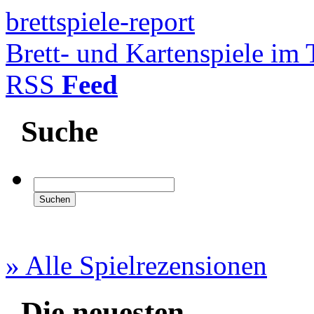
brettspiele-report
Brett- und Kartenspiele im 
RSS
Feed
Suche
» Alle Spielrezensionen
Die neuesten