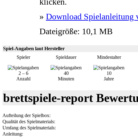
klicken.
»
Download Spielanleitung 
Dateigröße: 10,1 MB
Spiel-Angaben laut Hersteller
Spieler
Spieldauer
Mindestalter
2 – 6
40
10
Anzahl
Minuten
Jahre
brettspiele-report Bewert
Aufteilung der Spielbox:
Qualität des Spielmaterials:
Umfang des Spielmaterials:
12
Anleitung: