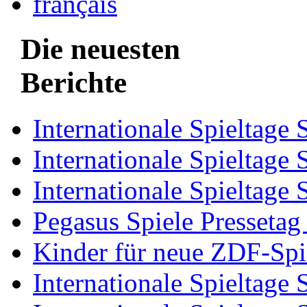
français
Die neuesten
Berichte
Internationale Spieltage
Internationale Spieltage
Internationale Spieltage
Pegasus Spiele Pressetag
Kinder für neue ZDF-Spi
Internationale Spieltage