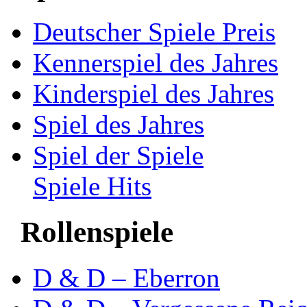
Deutscher Spiele Preis
Kennerspiel des Jahres
Kinderspiel des Jahres
Spiel des Jahres
Spiel der Spiele
Spiele Hits
Rollenspiele
D & D – Eberron