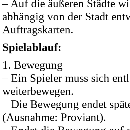
– Auf die äußeren Städte wi
abhängig von der Stadt ent
Auftragskarten.
Spielablauf:
1. Bewegung
– Ein Spieler muss sich ent
weiterbewegen.
– Die Bewegung endet späte
(Ausnahme: Proviant).