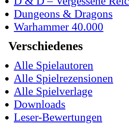
D & D – Vergessene Rei
Dungeons & Dragons
Warhammer 40.000
Verschiedenes
Alle Spielautoren
Alle Spielrezensionen
Alle Spielverlage
Downloads
Leser-Bewertungen