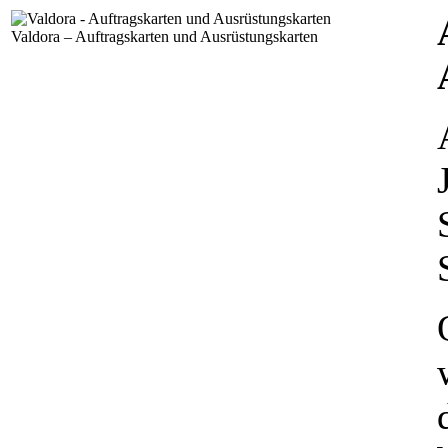
Valdora – Auftragskarten und Ausrüstungskarten