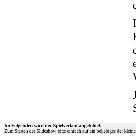
Im Folgenden wird der Spielverlauf abgebildet.
Zum Starten der Slideshow bitte einfach auf ein beliebiges der kleine