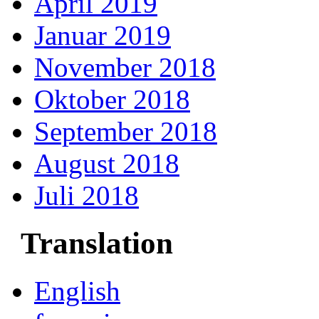
April 2019
Januar 2019
November 2018
Oktober 2018
September 2018
August 2018
Juli 2018
Translation
English