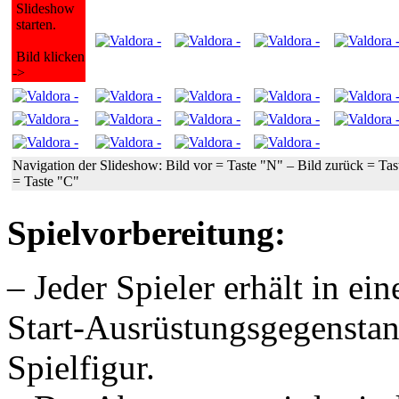
Slideshow
starten.
Bild klicken
->
Navigation der Slideshow: Bild vor = Taste "N" – Bild zurück = Tas
= Taste "C"
Spielvorbereitung:
– Jeder Spieler erhält in ei
Start-Ausrüstungsgegenstand
Spielfigur.