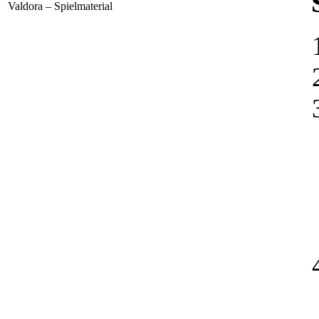
Valdora – Spielmaterial