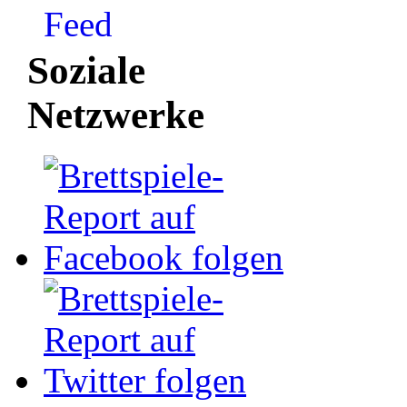
Soziale
Netzwerke