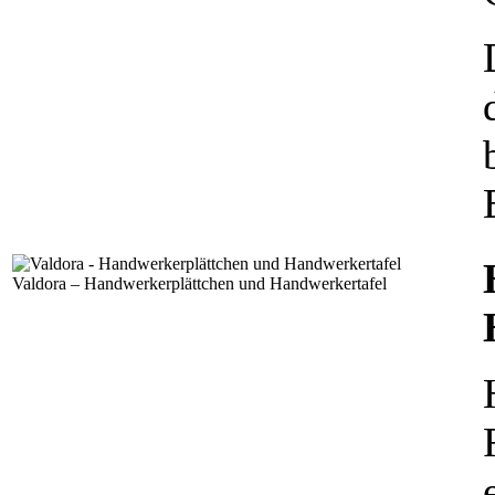
Valdora – Handwerkerplättchen und Handwerkertafel