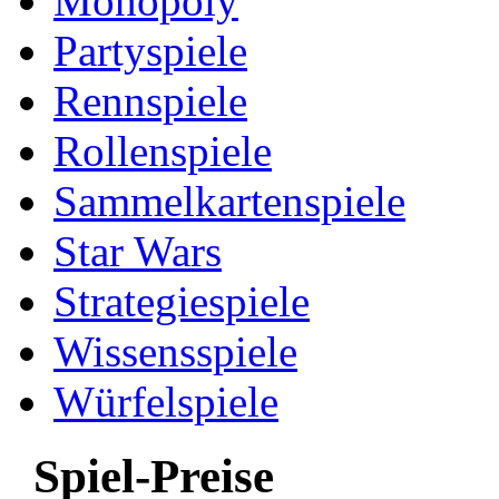
Monopoly
Partyspiele
Rennspiele
Rollenspiele
Sammelkartenspiele
Star Wars
Strategiespiele
Wissensspiele
Würfelspiele
Spiel-Preise