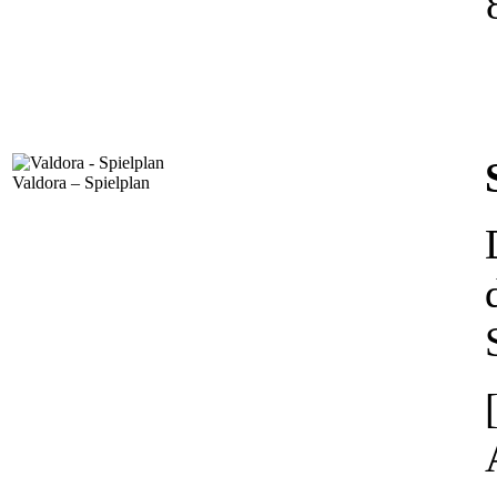
Valdora – Spielplan