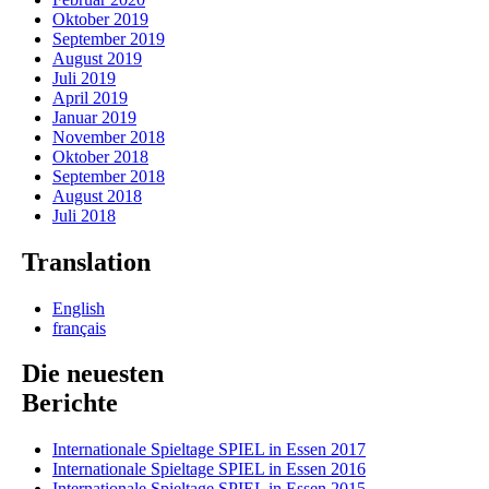
Oktober 2019
September 2019
August 2019
Juli 2019
April 2019
Januar 2019
November 2018
Oktober 2018
September 2018
August 2018
Juli 2018
Translation
English
français
Die neuesten
Berichte
Internationale Spieltage SPIEL in Essen 2017
Internationale Spieltage SPIEL in Essen 2016
Internationale Spieltage SPIEL in Essen 2015