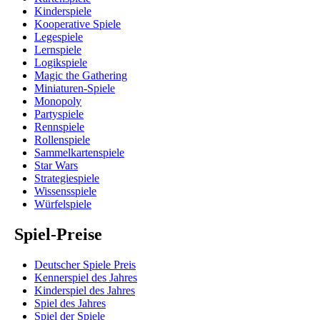
Kinderspiele
Kooperative Spiele
Legespiele
Lernspiele
Logikspiele
Magic the Gathering
Miniaturen-Spiele
Monopoly
Partyspiele
Rennspiele
Rollenspiele
Sammelkartenspiele
Star Wars
Strategiespiele
Wissensspiele
Würfelspiele
Spiel-Preise
Deutscher Spiele Preis
Kennerspiel des Jahres
Kinderspiel des Jahres
Spiel des Jahres
Spiel der Spiele