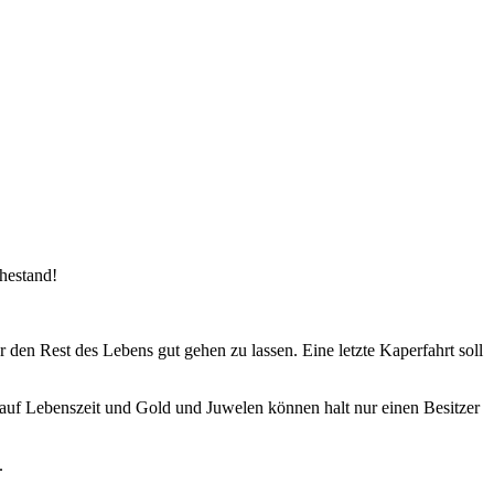
uhestand!
ür den Rest des Lebens gut gehen zu lassen. Eine letzte Kaperfahrt soll
 auf Lebenszeit und Gold und Juwelen können halt nur einen Besitzer
.