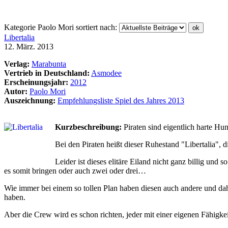
Kategorie Paolo Mori sortiert nach:
Libertalia
12. März. 2013
Verlag:
Marabunta
Vertrieb in Deutschland:
Asmodee
Erscheinungsjahr:
2012
Autor:
Paolo Mori
Auszeichnung:
Empfehlungsliste Spiel des Jahres 2013
Kurzbeschreibung:
Piraten sind eigentlich harte Hu
Bei den Piraten heißt dieser Ruhestand "Libertalia", 
Leider ist dieses elitäre Eiland nicht ganz billig und
es somit bringen oder auch zwei oder drei…
Wie immer bei einem so tollen Plan haben diesen auch andere und dah
haben.
Aber die Crew wird es schon richten, jeder mit einer eigenen Fähigkeit