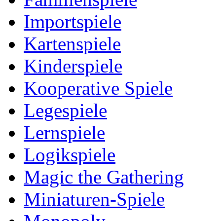
Importspiele
Kartenspiele
Kinderspiele
Kooperative Spiele
Legespiele
Lernspiele
Logikspiele
Magic the Gathering
Miniaturen-Spiele