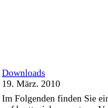
Downloads
19. März. 2010
Im Folgenden finden Sie ei