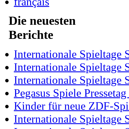
français
Die neuesten
Berichte
Internationale Spieltage
Internationale Spieltage
Internationale Spieltage
Pegasus Spiele Pressetag
Kinder für neue ZDF-Spi
Internationale Spieltage