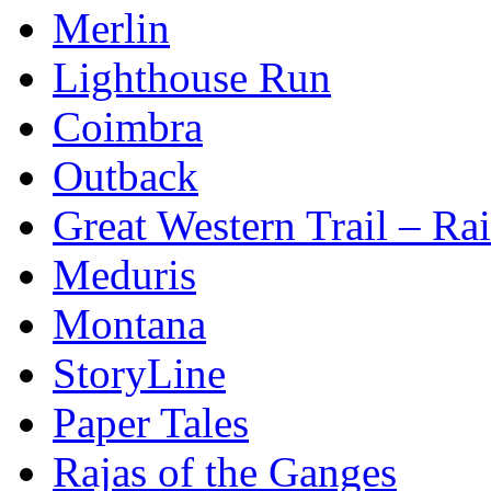
Merlin
Lighthouse Run
Coimbra
Outback
Great Western Trail – Rai
Meduris
Montana
StoryLine
Paper Tales
Rajas of the Ganges