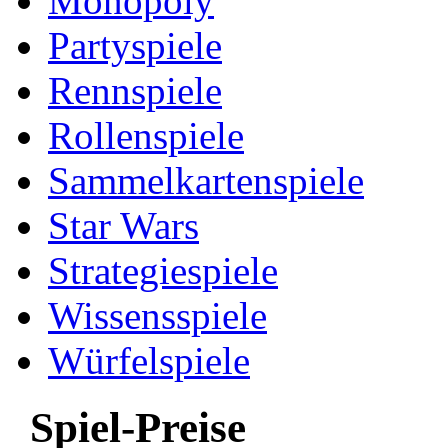
Monopoly
Partyspiele
Rennspiele
Rollenspiele
Sammelkartenspiele
Star Wars
Strategiespiele
Wissensspiele
Würfelspiele
Spiel-Preise