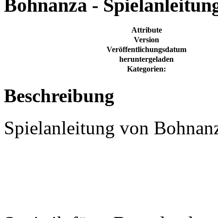
Bohnanza - Spielanleitun
Attribute
Version
Veröffentlichungsdatum
heruntergeladen
Kategorien:
Beschreibung
Spielanleitung von Bohnan