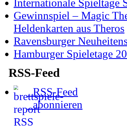
Internationale Spieltage
Gewinnspiel – Magic The
Heldenkarten aus Theros
Ravensburger Neuheiten
Hamburger Spieletage 2
RSS-Feed
RSS-Feed
abonnieren