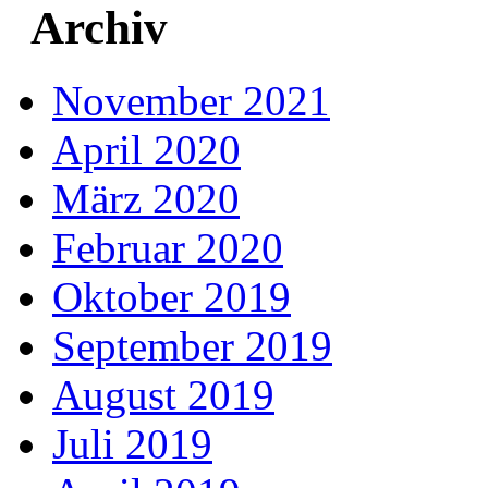
Archiv
November 2021
April 2020
März 2020
Februar 2020
Oktober 2019
September 2019
August 2019
Juli 2019