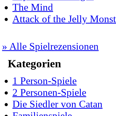
The Mind
Attack of the Jelly Monst
» Alle Spielrezensionen
Kategorien
1 Person-Spiele
2 Personen-Spiele
Die Siedler von Catan
Familienspiele