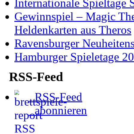
Internationale Spieltage
Gewinnspiel – Magic The
Heldenkarten aus Theros
Ravensburger Neuheiten
Hamburger Spieletage 2
RSS-Feed
RSS-Feed
abonnieren