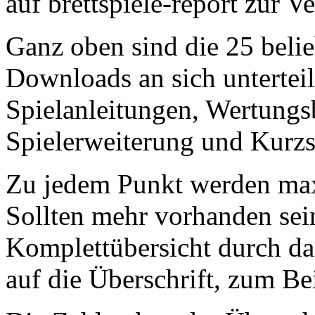
auf brettspiele-report zur V
Ganz oben sind die 25 beli
Downloads an sich unterteil
Spielanleitungen, Wertungsbl
Spielerweiterung und Kurzs
Zu jedem Punkt werden max
Sollten mehr vorhanden sein
Komplettübersicht durch d
auf die Überschrift, zum Bei