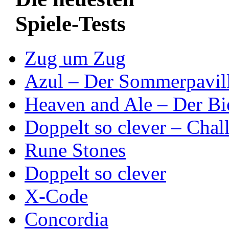
Spiele-Tests
Zug um Zug
Azul – Der Sommerpavil
Heaven and Ale – Der Bi
Doppelt so clever – Chal
Rune Stones
Doppelt so clever
X-Code
Concordia