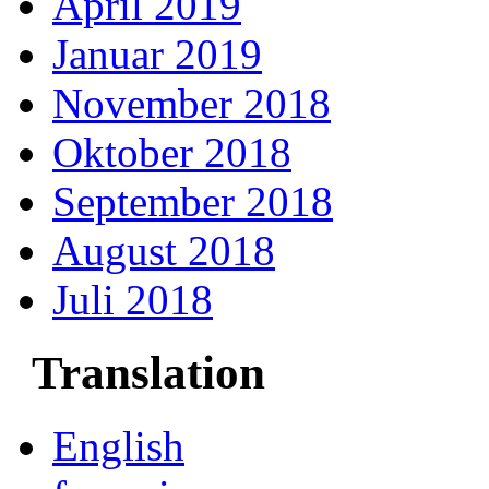
April 2019
Januar 2019
November 2018
Oktober 2018
September 2018
August 2018
Juli 2018
Translation
English