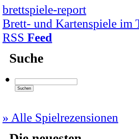
brettspiele-report
Brett- und Kartenspiele im 
RSS
Feed
Suche
» Alle Spielrezensionen
Die neuesten