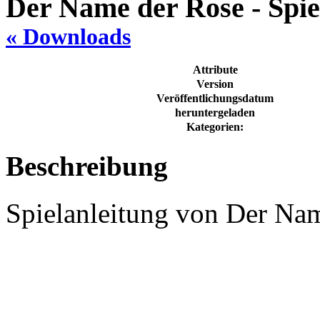
Der Name der Rose - Spie
« Downloads
Attribute
Version
Veröffentlichungsdatum
heruntergeladen
Kategorien:
Beschreibung
Spielanleitung von Der Na