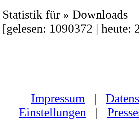
Statistik für » Downloads
[gelesen: 1090372 | heute: 2
Impressum
|
Datens
Einstellungen
|
Press