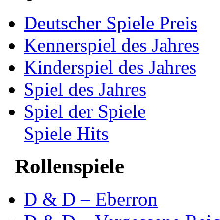
Deutscher Spiele Preis
Kennerspiel des Jahres
Kinderspiel des Jahres
Spiel des Jahres
Spiel der Spiele
Spiele Hits
Rollenspiele
D & D – Eberron