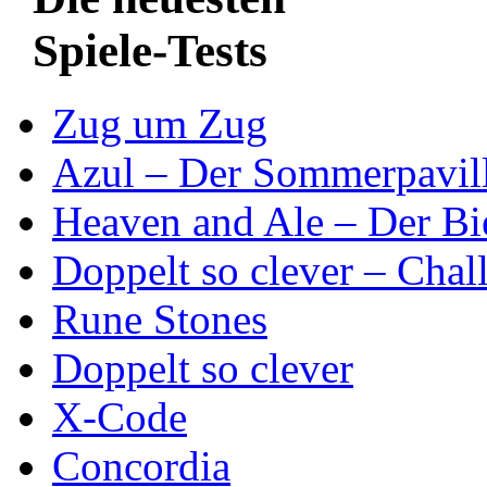
Spiele-Tests
Zug um Zug
Azul – Der Sommerpavil
Heaven and Ale – Der Bi
Doppelt so clever – Chal
Rune Stones
Doppelt so clever
X-Code
Concordia