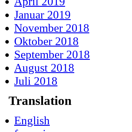
April 2019
Januar 2019
November 2018
Oktober 2018
September 2018
August 2018
Juli 2018
Translation
English