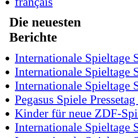
français
Die neuesten
Berichte
Internationale Spieltage
Internationale Spieltage
Internationale Spieltage
Pegasus Spiele Pressetag
Kinder für neue ZDF-Spi
Internationale Spieltage