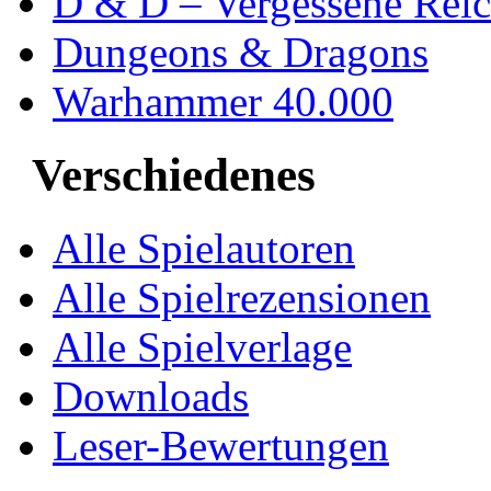
D & D – Vergessene Rei
Dungeons & Dragons
Warhammer 40.000
Verschiedenes
Alle Spielautoren
Alle Spielrezensionen
Alle Spielverlage
Downloads
Leser-Bewertungen