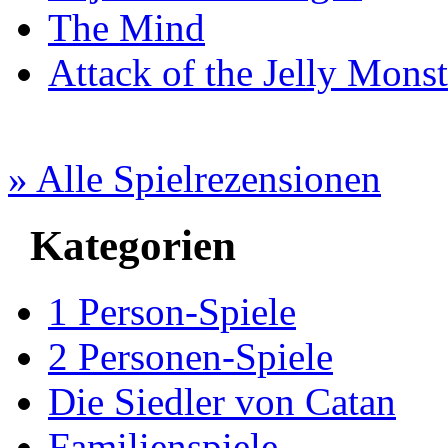
The Mind
Attack of the Jelly Monst
» Alle Spielrezensionen
Kategorien
1 Person-Spiele
2 Personen-Spiele
Die Siedler von Catan
Familienspiele