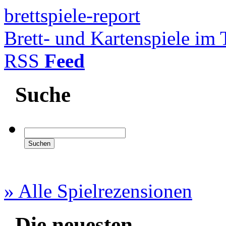
brettspiele-report
Brett- und Kartenspiele im 
RSS
Feed
Suche
» Alle Spielrezensionen
Die neuesten