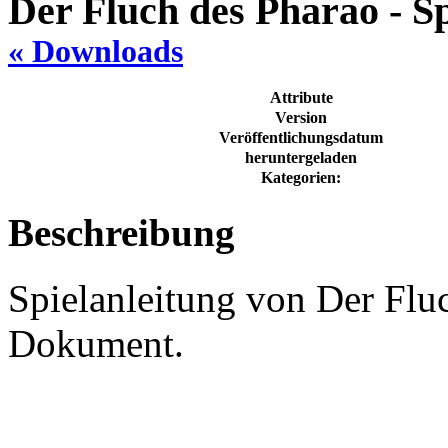
Der Fluch des Pharao - S
« Downloads
Attribute
Version
Veröffentlichungsdatum
heruntergeladen
Kategorien:
Beschreibung
Spielanleitung von Der Flu
Dokument.