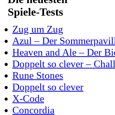
Spiele-Tests
Zug um Zug
Azul – Der Sommerpavil
Heaven and Ale – Der Bi
Doppelt so clever – Chal
Rune Stones
Doppelt so clever
X-Code
Concordia