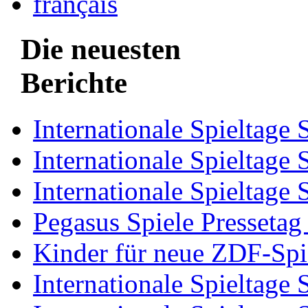
français
Die neuesten
Berichte
Internationale Spieltage
Internationale Spieltage
Internationale Spieltage
Pegasus Spiele Pressetag
Kinder für neue ZDF-Spi
Internationale Spieltage