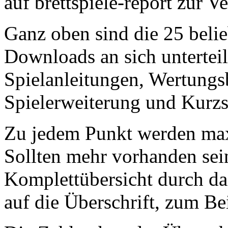
auf brettspiele-report zur V
Ganz oben sind die 25 beli
Downloads an sich unterteil
Spielanleitungen, Wertungsbl
Spielerweiterung und Kurzs
Zu jedem Punkt werden max
Sollten mehr vorhanden sein
Komplettübersicht durch d
auf die Überschrift, zum Bei