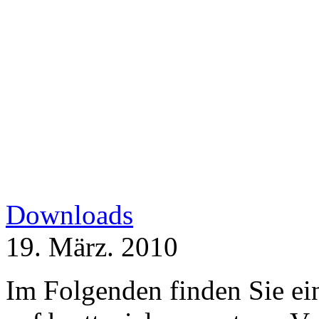
Downloads
19. März. 2010
Im Folgenden finden Sie ei