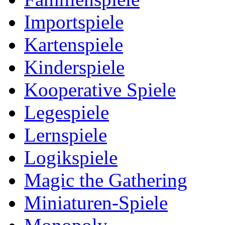
Importspiele
Kartenspiele
Kinderspiele
Kooperative Spiele
Legespiele
Lernspiele
Logikspiele
Magic the Gathering
Miniaturen-Spiele