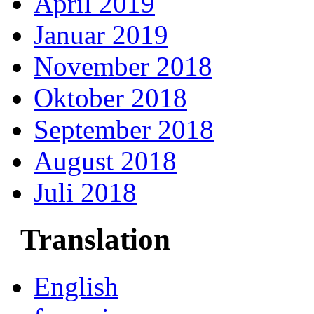
April 2019
Januar 2019
November 2018
Oktober 2018
September 2018
August 2018
Juli 2018
Translation
English