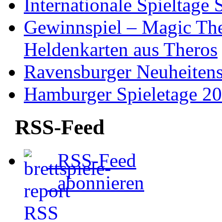
Internationale Spieltage
Gewinnspiel – Magic The
Heldenkarten aus Theros
Ravensburger Neuheiten
Hamburger Spieletage 2
RSS-Feed
RSS-Feed
abonnieren