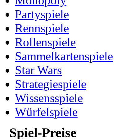
Monopoly
Partyspiele
Rennspiele
Rollenspiele
Sammelkartenspiele
Star Wars
Strategiespiele
Wissensspiele
Würfelspiele
Spiel-Preise