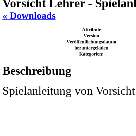
Vorsicht Lehrer - Spielan
« Downloads
Attribute
Version
Veröffentlichungsdatum
heruntergeladen
Kategorien:
Beschreibung
Spielanleitung von Vorsich