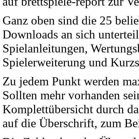
auf brettspiele-report zur V
Ganz oben sind die 25 beli
Downloads an sich unterteil
Spielanleitungen, Wertungsbl
Spielerweiterung und Kurzs
Zu jedem Punkt werden max
Sollten mehr vorhanden sein
Komplettübersicht durch d
auf die Überschrift, zum Bei