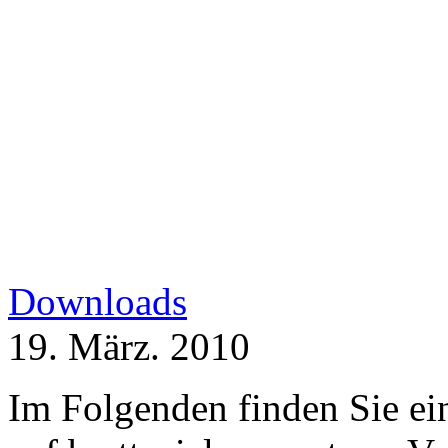
Downloads
19. März. 2010
Im Folgenden finden Sie ei