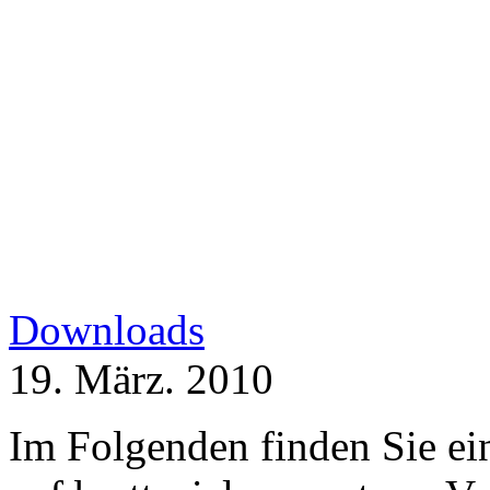
Downloads
19. März. 2010
Im Folgenden finden Sie ei