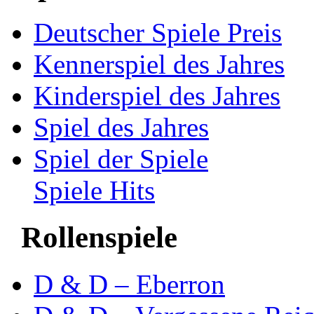
Deutscher Spiele Preis
Kennerspiel des Jahres
Kinderspiel des Jahres
Spiel des Jahres
Spiel der Spiele
Spiele Hits
Rollenspiele
D & D – Eberron