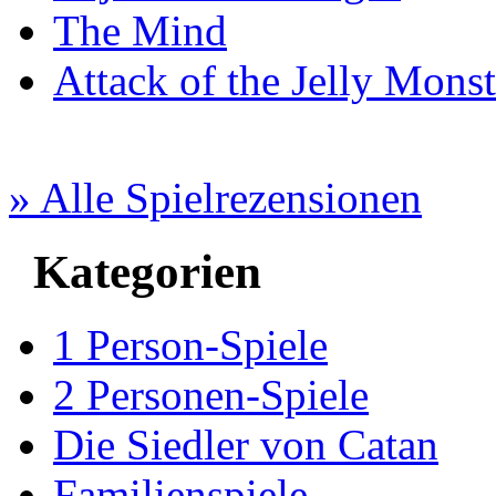
The Mind
Attack of the Jelly Monst
» Alle Spielrezensionen
Kategorien
1 Person-Spiele
2 Personen-Spiele
Die Siedler von Catan
Familienspiele