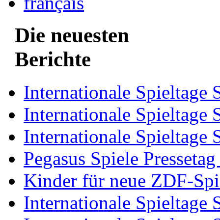
français
Die neuesten
Berichte
Internationale Spieltage
Internationale Spieltage
Internationale Spieltage
Pegasus Spiele Pressetag
Kinder für neue ZDF-Spi
Internationale Spieltage