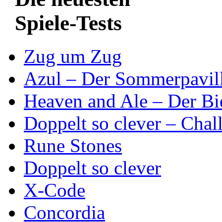
Spiele-Tests
Zug um Zug
Azul – Der Sommerpavil
Heaven and Ale – Der Bi
Doppelt so clever – Chal
Rune Stones
Doppelt so clever
X-Code
Concordia