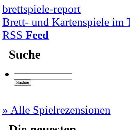
brettspiele-report
Brett- und Kartenspiele im 
RSS
Feed
Suche
» Alle Spielrezensionen
Die neuesten