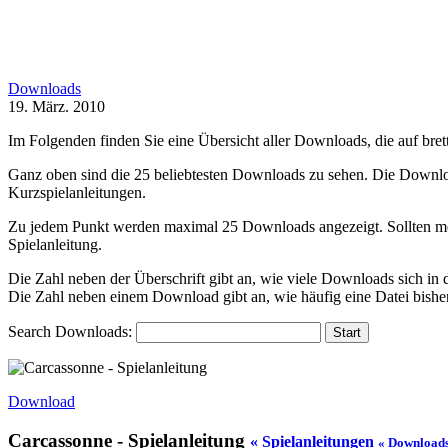
Downloads
19. März. 2010
Im Folgenden finden Sie eine Übersicht aller Downloads, die auf brett
Ganz oben sind die 25 beliebtesten Downloads zu sehen. Die Downloads
Kurzspielanleitungen.
Zu jedem Punkt werden maximal 25 Downloads angezeigt. Sollten mehr
Spielanleitung.
Die Zahl neben der Überschrift gibt an, wie viele Downloads sich in 
Die Zahl neben einem Download gibt an, wie häufig eine Datei bishe
Search Downloads:
Download
Carcassonne - Spielanleitung
« Spielanleitungen
« Download