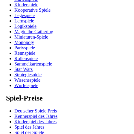
Kinderspiele
Kooperative Spiele
Legespiele
Lernspiele
Logikspiele
Magic the Gathering
Miniaturen-Spiele
Monopoly
Partyspiele
Rennspiele
Rollenspiele
Sammelkartenspiele
Star Wars
Strategiespiele
Wissensspiele
Würfelspiele
Spiel-Preise
Deutscher Spiele Preis
Kennerspiel des Jahres
Kinderspiel des Jahres
Spiel des Jahres
Spiel der Spiele