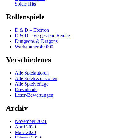
Spiele Hits
Rollenspiele
D & D – Eberron
D & D – Vergessene Reiche
Dungeons & Dragons
Warhammer 40.000
Verschiedenes
Alle Spielautoren
Alle Spielrezensionen
Alle Spielverlage
Downloads
Leser-Bewertungen
Archiv
November 2021
April 2020
März 2020
Februar 2020