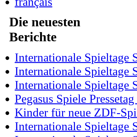
français
Die neuesten
Berichte
Internationale Spieltage
Internationale Spieltage
Internationale Spieltage
Pegasus Spiele Pressetag
Kinder für neue ZDF-Spi
Internationale Spieltage