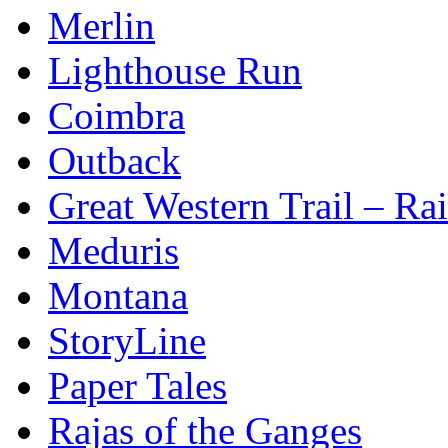
Merlin
Lighthouse Run
Coimbra
Outback
Great Western Trail – Rai
Meduris
Montana
StoryLine
Paper Tales
Rajas of the Ganges