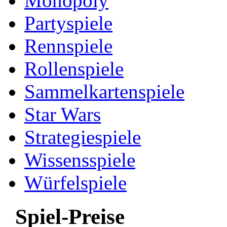
Monopoly
Partyspiele
Rennspiele
Rollenspiele
Sammelkartenspiele
Star Wars
Strategiespiele
Wissensspiele
Würfelspiele
Spiel-Preise