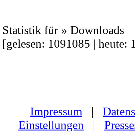
Statistik für » Downloads
[gelesen: 1091085 | heute: 
Impressum
|
Datens
Einstellungen
|
Press