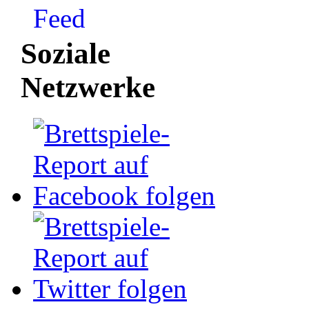
Soziale
Netzwerke