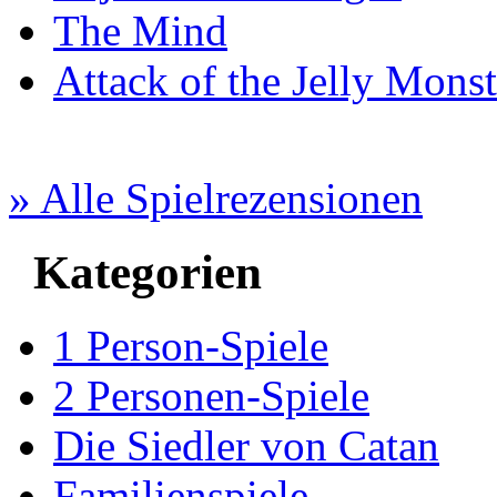
The Mind
Attack of the Jelly Monst
» Alle Spielrezensionen
Kategorien
1 Person-Spiele
2 Personen-Spiele
Die Siedler von Catan
Familienspiele