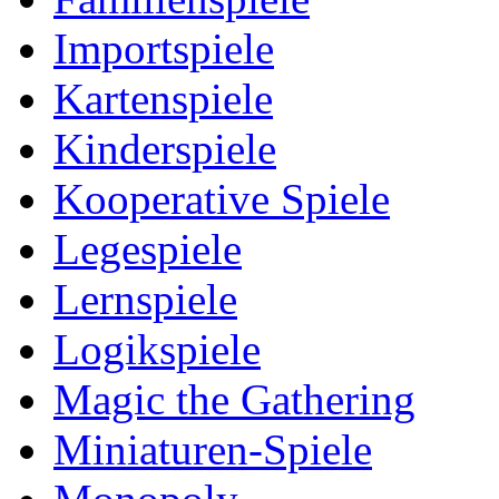
Importspiele
Kartenspiele
Kinderspiele
Kooperative Spiele
Legespiele
Lernspiele
Logikspiele
Magic the Gathering
Miniaturen-Spiele