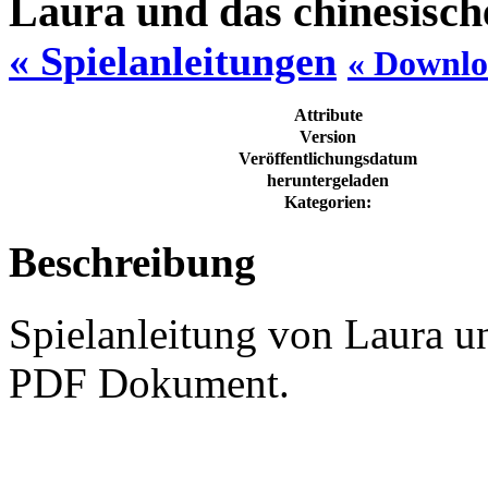
Laura und das chinesisch
« Spielanleitungen
« Downlo
Attribute
Version
Veröffentlichungsdatum
heruntergeladen
Kategorien:
Beschreibung
Spielanleitung von Laura u
PDF Dokument.