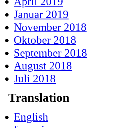
April 2019
Januar 2019
November 2018
Oktober 2018
September 2018
August 2018
Juli 2018
Translation
English