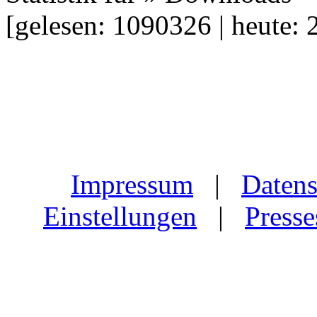
[gelesen: 1090326 | heute: 2
Impressum
|
Datens
Einstellungen
|
Press