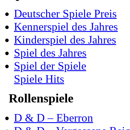
Deutscher Spiele Preis
Kennerspiel des Jahres
Kinderspiel des Jahres
Spiel des Jahres
Spiel der Spiele
Spiele Hits
Rollenspiele
D & D – Eberron