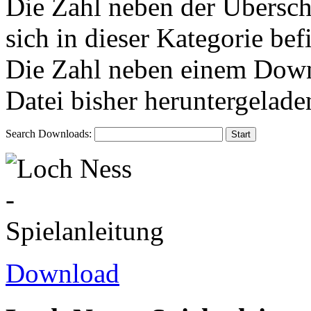
Die Zahl neben der Überschr
sich in dieser Kategorie bef
Die Zahl neben einem Downl
Datei bisher heruntergelade
Search Downloads:
Download