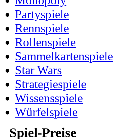
Monopoly
Partyspiele
Rennspiele
Rollenspiele
Sammelkartenspiele
Star Wars
Strategiespiele
Wissensspiele
Würfelspiele
Spiel-Preise