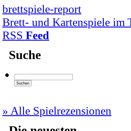
brettspiele-report
Brett- und Kartenspiele im 
RSS
Feed
Suche
» Alle Spielrezensionen
Die neuesten