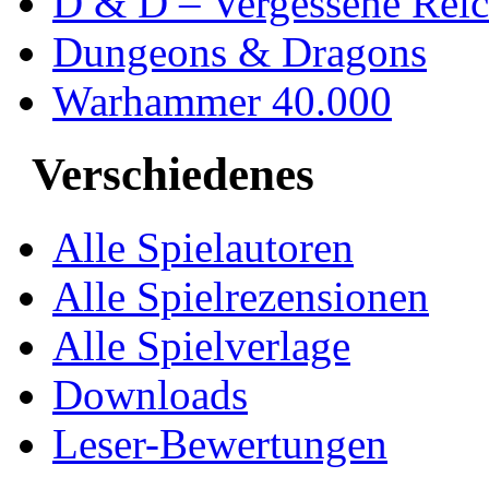
D & D – Vergessene Rei
Dungeons & Dragons
Warhammer 40.000
Verschiedenes
Alle Spielautoren
Alle Spielrezensionen
Alle Spielverlage
Downloads
Leser-Bewertungen