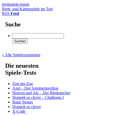
brettspiele-report
Brett- und Kartenspiele im Test
RSS
Feed
Suche
» Alle Spielrezensionen
Die neuesten
Spiele-Tests
Zug um Zug
Azul – Der Sommerpavillon
Heaven and Ale – Der Bierkutscher
Doppelt so clever – Challenge I
Rune Stones
Doppelt so clever
X-Code