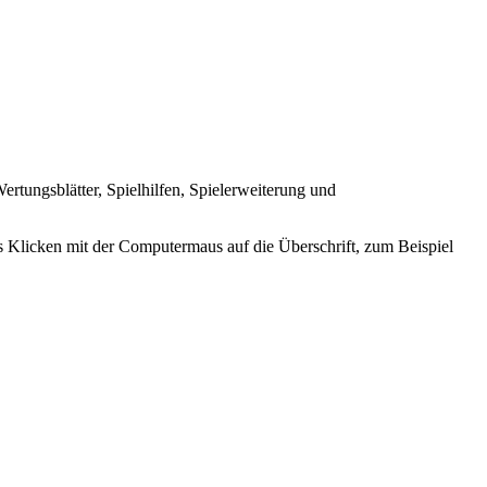
ertungsblätter, Spielhilfen, Spielerweiterung und
 Klicken mit der Computermaus auf die Überschrift, zum Beispiel