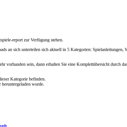
spiele-report zur Verfügung stehen.
 an sich unterteilen sich aktuell in 5 Kategorien: Spielanleitungen, W
 vorhanden sein, dann erhalten Sie eine Komplettübersicht durch das
dieser Kategorie befinden.
r heruntergeladen wurde.
oads