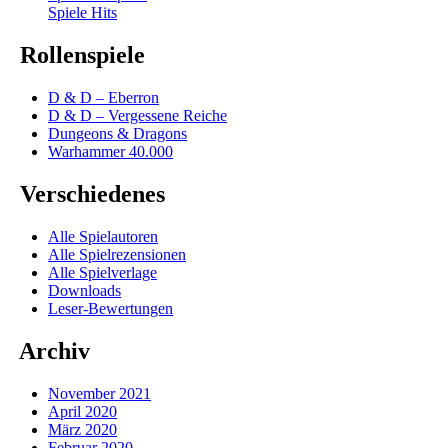
Spiele Hits
Rollenspiele
D & D – Eberron
D & D – Vergessene Reiche
Dungeons & Dragons
Warhammer 40.000
Verschiedenes
Alle Spielautoren
Alle Spielrezensionen
Alle Spielverlage
Downloads
Leser-Bewertungen
Archiv
November 2021
April 2020
März 2020
Februar 2020