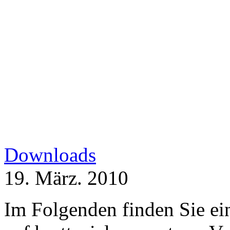
Downloads
19. März. 2010
Im Folgenden finden Sie ei