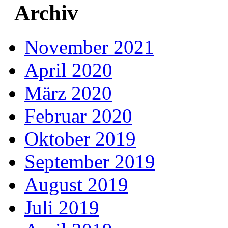
Archiv
November 2021
April 2020
März 2020
Februar 2020
Oktober 2019
September 2019
August 2019
Juli 2019