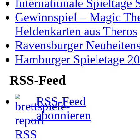
Internationale Spieltage
Gewinnspiel – Magic The
Heldenkarten aus Theros
Ravensburger Neuheiten
Hamburger Spieletage 2
RSS-Feed
RSS-Feed
abonnieren