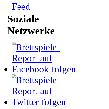
Soziale
Netzwerke