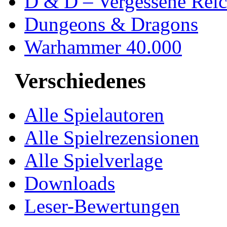
D & D – Vergessene Rei
Dungeons & Dragons
Warhammer 40.000
Verschiedenes
Alle Spielautoren
Alle Spielrezensionen
Alle Spielverlage
Downloads
Leser-Bewertungen