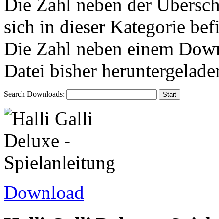
Die Zahl neben der Überschr
sich in dieser Kategorie bef
Die Zahl neben einem Downl
Datei bisher heruntergelade
Search Downloads:
Download