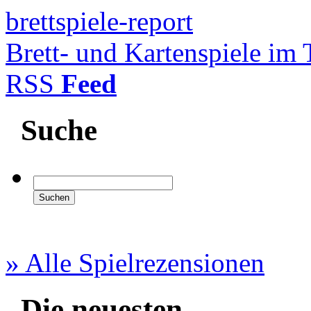
brettspiele-report
Brett- und Kartenspiele im 
RSS
Feed
Suche
» Alle Spielrezensionen
Die neuesten