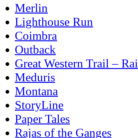
Merlin
Lighthouse Run
Coimbra
Outback
Great Western Trail – Rai
Meduris
Montana
StoryLine
Paper Tales
Rajas of the Ganges