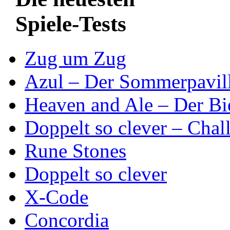
Spiele-Tests
Zug um Zug
Azul – Der Sommerpavil
Heaven and Ale – Der Bi
Doppelt so clever – Chal
Rune Stones
Doppelt so clever
X-Code
Concordia