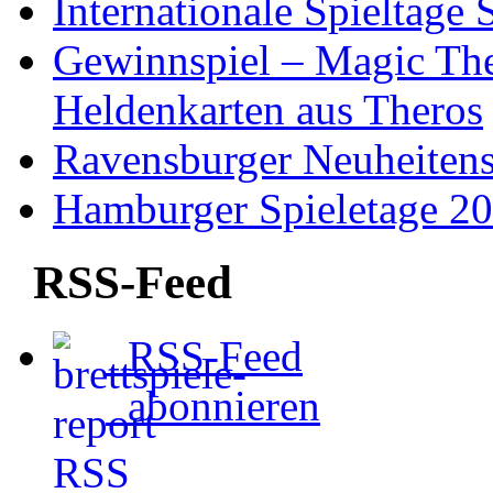
Internationale Spieltage
Gewinnspiel – Magic The
Heldenkarten aus Theros
Ravensburger Neuheiten
Hamburger Spieletage 2
RSS-Feed
RSS-Feed
abonnieren