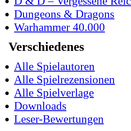
D & D – Vergessene Rei
Dungeons & Dragons
Warhammer 40.000
Verschiedenes
Alle Spielautoren
Alle Spielrezensionen
Alle Spielverlage
Downloads
Leser-Bewertungen