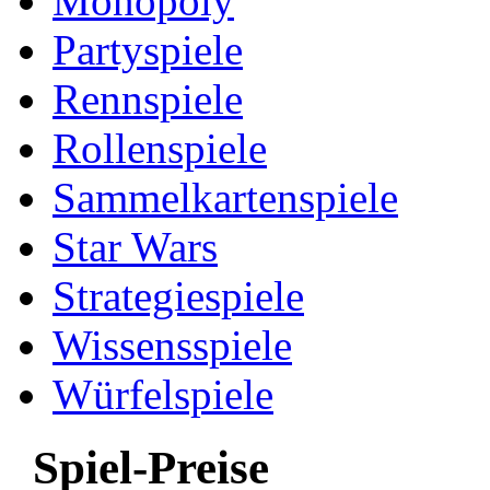
Monopoly
Partyspiele
Rennspiele
Rollenspiele
Sammelkartenspiele
Star Wars
Strategiespiele
Wissensspiele
Würfelspiele
Spiel-Preise