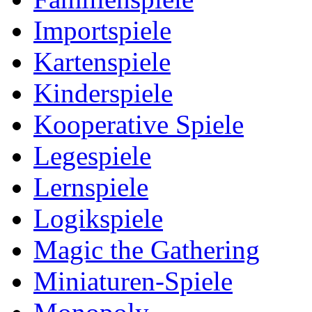
Importspiele
Kartenspiele
Kinderspiele
Kooperative Spiele
Legespiele
Lernspiele
Logikspiele
Magic the Gathering
Miniaturen-Spiele