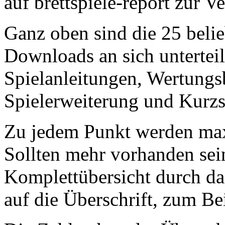
auf brettspiele-report zur V
Ganz oben sind die 25 beli
Downloads an sich unterteil
Spielanleitungen, Wertungsbl
Spielerweiterung und Kurzs
Zu jedem Punkt werden max
Sollten mehr vorhanden sein
Komplettübersicht durch d
auf die Überschrift, zum Bei