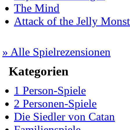
The Mind
Attack of the Jelly Monst
» Alle Spielrezensionen
Kategorien
1 Person-Spiele
2 Personen-Spiele
Die Siedler von Catan
Familienspiele