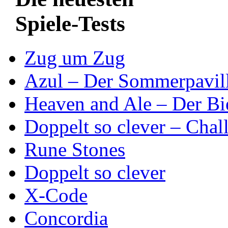
Spiele-Tests
Zug um Zug
Azul – Der Sommerpavil
Heaven and Ale – Der Bi
Doppelt so clever – Chal
Rune Stones
Doppelt so clever
X-Code
Concordia