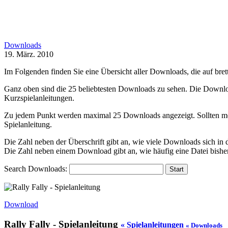
Downloads
19. März. 2010
Im Folgenden finden Sie eine Übersicht aller Downloads, die auf brett
Ganz oben sind die 25 beliebtesten Downloads zu sehen. Die Downloads
Kurzspielanleitungen.
Zu jedem Punkt werden maximal 25 Downloads angezeigt. Sollten mehr
Spielanleitung.
Die Zahl neben der Überschrift gibt an, wie viele Downloads sich in 
Die Zahl neben einem Download gibt an, wie häufig eine Datei bishe
Search Downloads:
Download
Rally Fally - Spielanleitung
« Spielanleitungen
« Downloads