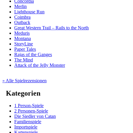
Concordia
Merlin
Lighthouse Run
Coimbra
Outback
Great Western Trail – Rails to the North
Meduris
Montana
StoryLine
Paper Tales
Rajas of the Ganges
The Mind
Attack of the Jelly Monster
» Alle Spielrezensionen
Kategorien
1 Person-Spiele
2 Personen-Spiele
Die Siedler von Catan
Familienspiele
Importspiele
Kartenspiele