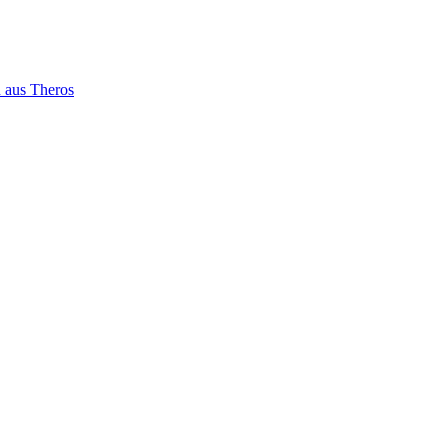
 aus Theros