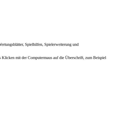
ertungsblätter, Spielhilfen, Spielerweiterung und
 Klicken mit der Computermaus auf die Überschrift, zum Beispiel