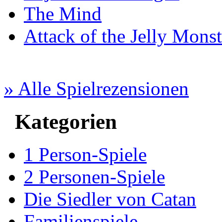
The Mind
Attack of the Jelly Monst
» Alle Spielrezensionen
Kategorien
1 Person-Spiele
2 Personen-Spiele
Die Siedler von Catan
Familienspiele