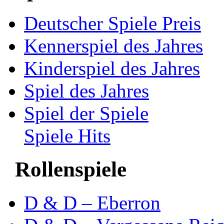
Deutscher Spiele Preis
Kennerspiel des Jahres
Kinderspiel des Jahres
Spiel des Jahres
Spiel der Spiele
Spiele Hits
Rollenspiele
D & D – Eberron