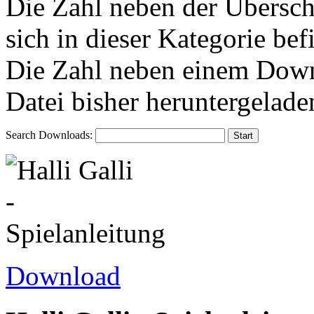
Die Zahl neben der Überschr
sich in dieser Kategorie bef
Die Zahl neben einem Downl
Datei bisher heruntergelade
Search Downloads:
Download