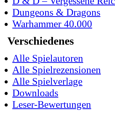
D & D – Vergessene Rei
Dungeons & Dragons
Warhammer 40.000
Verschiedenes
Alle Spielautoren
Alle Spielrezensionen
Alle Spielverlage
Downloads
Leser-Bewertungen