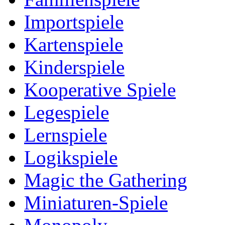
Importspiele
Kartenspiele
Kinderspiele
Kooperative Spiele
Legespiele
Lernspiele
Logikspiele
Magic the Gathering
Miniaturen-Spiele