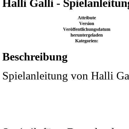
Halli Galli - Spielanleitu
Attribute
Version
Veröffentlichungsdatum
heruntergeladen
Kategorien:
Beschreibung
Spielanleitung von Halli G