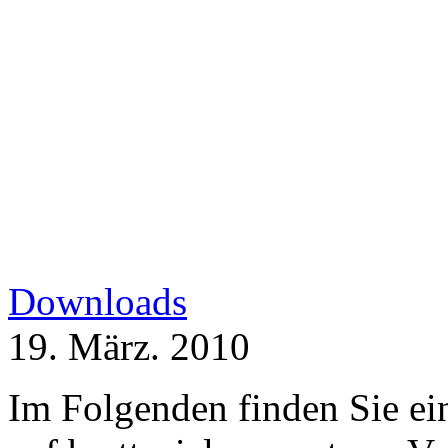
Downloads
19. März. 2010
Im Folgenden finden Sie ei