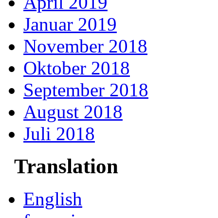
April 2019
Januar 2019
November 2018
Oktober 2018
September 2018
August 2018
Juli 2018
Translation
English