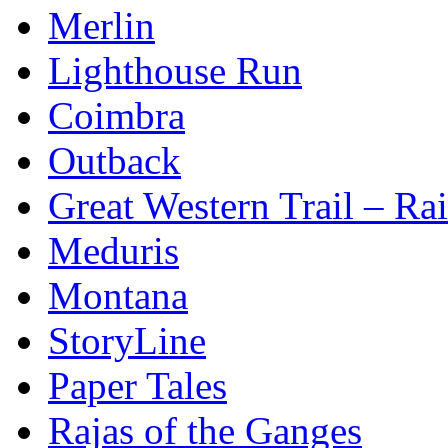
Merlin
Lighthouse Run
Coimbra
Outback
Great Western Trail – Rai
Meduris
Montana
StoryLine
Paper Tales
Rajas of the Ganges