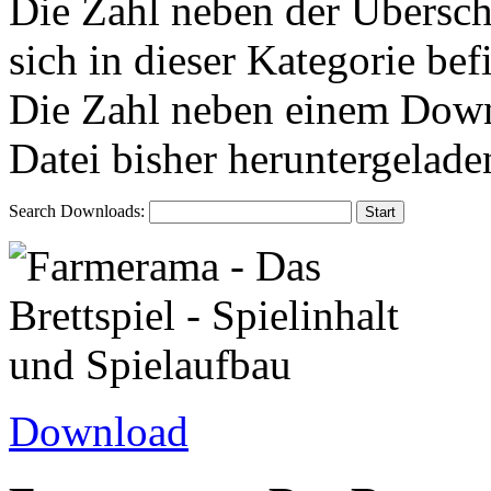
Die Zahl neben der Überschr
sich in dieser Kategorie bef
Die Zahl neben einem Downl
Datei bisher heruntergelade
Search Downloads:
Download