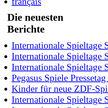
français
Die neuesten
Berichte
Internationale Spieltage
Internationale Spieltage
Internationale Spieltage
Pegasus Spiele Pressetag
Kinder für neue ZDF-Spi
Internationale Spieltage