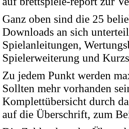
auf brettspiele-report zur V
Ganz oben sind die 25 beli
Downloads an sich unterteil
Spielanleitungen, Wertungsbl
Spielerweiterung und Kurzs
Zu jedem Punkt werden max
Sollten mehr vorhanden sein
Komplettübersicht durch d
auf die Überschrift, zum Bei