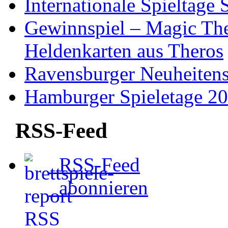
Internationale Spieltage
Gewinnspiel – Magic The
Heldenkarten aus Theros
Ravensburger Neuheiten
Hamburger Spieletage 2
RSS-Feed
RSS-Feed
abonnieren