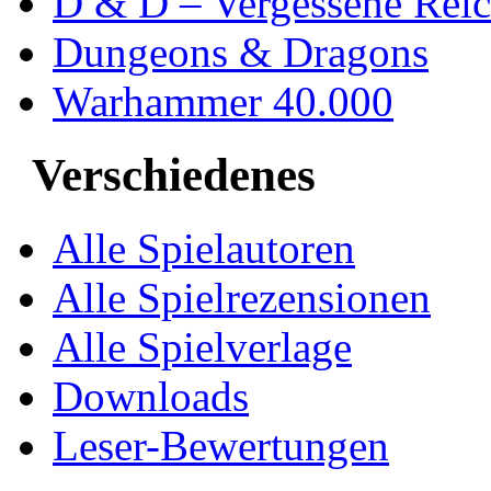
D & D – Vergessene Rei
Dungeons & Dragons
Warhammer 40.000
Verschiedenes
Alle Spielautoren
Alle Spielrezensionen
Alle Spielverlage
Downloads
Leser-Bewertungen