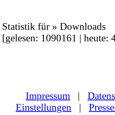
Statistik für » Downloads
[gelesen: 1090161 | heute: 4
Impressum
|
Datens
Einstellungen
|
Press