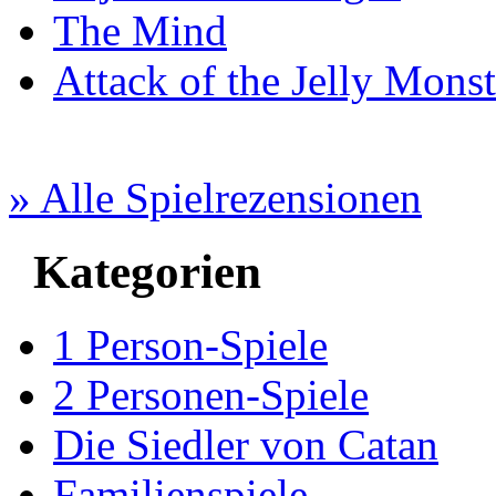
The Mind
Attack of the Jelly Monst
» Alle Spielrezensionen
Kategorien
1 Person-Spiele
2 Personen-Spiele
Die Siedler von Catan
Familienspiele