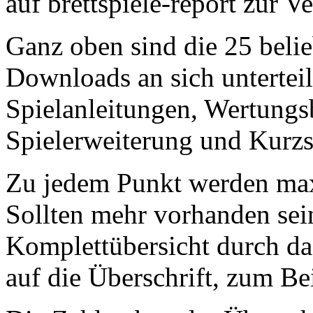
auf brettspiele-report zur V
Ganz oben sind die 25 beli
Downloads an sich unterteil
Spielanleitungen, Wertungsbl
Spielerweiterung und Kurzs
Zu jedem Punkt werden max
Sollten mehr vorhanden sein
Komplettübersicht durch d
auf die Überschrift, zum Bei