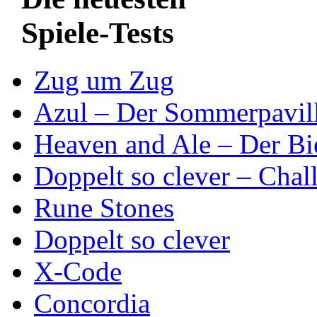
Spiele-Tests
Zug um Zug
Azul – Der Sommerpavil
Heaven and Ale – Der Bi
Doppelt so clever – Chal
Rune Stones
Doppelt so clever
X-Code
Concordia