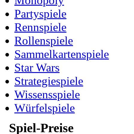
Monopoly
Partyspiele
Rennspiele
Rollenspiele
Sammelkartenspiele
Star Wars
Strategiespiele
Wissensspiele
Würfelspiele
Spiel-Preise