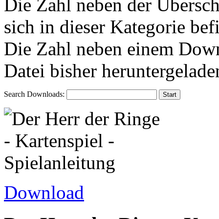
Die Zahl neben der Überschr
sich in dieser Kategorie bef
Die Zahl neben einem Downl
Datei bisher heruntergelade
Search Downloads:
Download