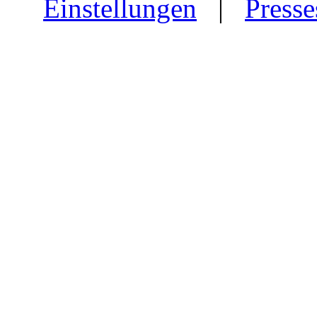
Einstellungen
|
Press