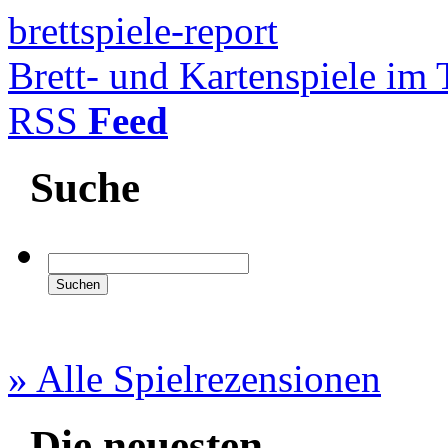
brettspiele-report
Brett- und Kartenspiele im 
RSS
Feed
Suche
» Alle Spielrezensionen
Die neuesten