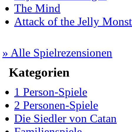
The Mind
Attack of the Jelly Monst
» Alle Spielrezensionen
Kategorien
1 Person-Spiele
2 Personen-Spiele
Die Siedler von Catan
Familienspiele