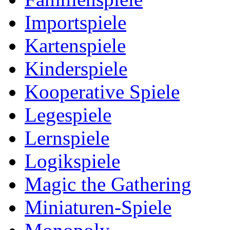
Importspiele
Kartenspiele
Kinderspiele
Kooperative Spiele
Legespiele
Lernspiele
Logikspiele
Magic the Gathering
Miniaturen-Spiele