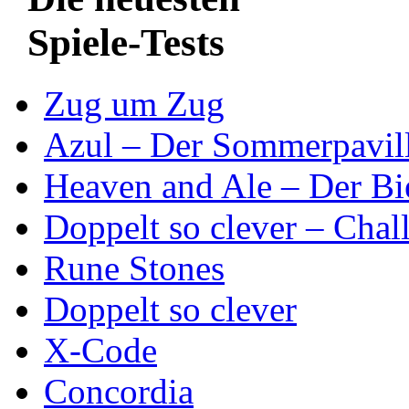
Spiele-Tests
Zug um Zug
Azul – Der Sommerpavil
Heaven and Ale – Der Bi
Doppelt so clever – Chal
Rune Stones
Doppelt so clever
X-Code
Concordia