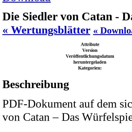
Die Siedler von Catan - D
« Wertungsblätter
« Downlo
Attribute
Version
Veröffentlichungsdatum
heruntergeladen
Kategorien:
Beschreibung
PDF-Dokument auf dem sich 
von Catan – Das Würfelspie