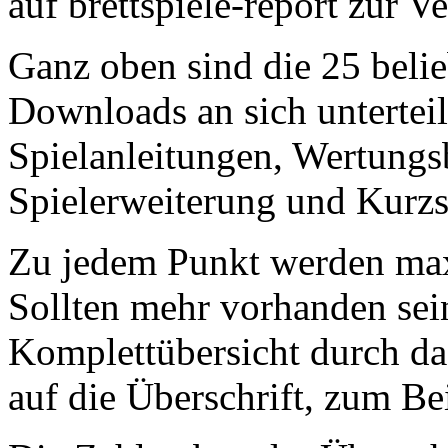
auf brettspiele-report zur V
Ganz oben sind die 25 beli
Downloads an sich unterteil
Spielanleitungen, Wertungsbl
Spielerweiterung und Kurzs
Zu jedem Punkt werden max
Sollten mehr vorhanden sein
Komplettübersicht durch d
auf die Überschrift, zum Bei