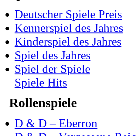
Deutscher Spiele Preis
Kennerspiel des Jahres
Kinderspiel des Jahres
Spiel des Jahres
Spiel der Spiele
Spiele Hits
Rollenspiele
D & D – Eberron