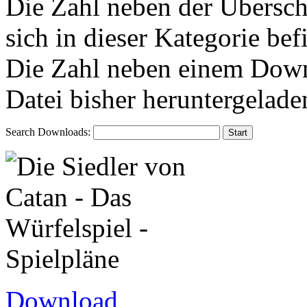
Die Zahl neben der Überschr
sich in dieser Kategorie bef
Die Zahl neben einem Downl
Datei bisher heruntergelade
Search Downloads:
Download