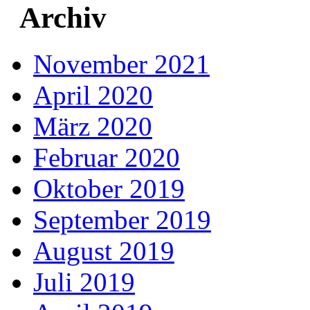
Archiv
November 2021
April 2020
März 2020
Februar 2020
Oktober 2019
September 2019
August 2019
Juli 2019