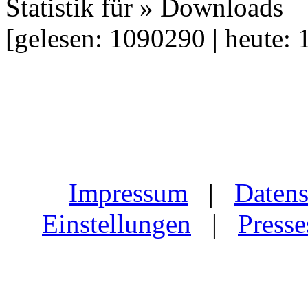
Statistik für » Downloads
[gelesen: 1090290 | heute: 1
Impressum
|
Datens
Einstellungen
|
Press