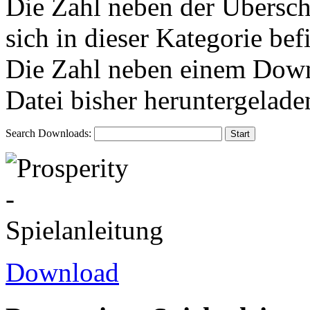
Die Zahl neben der Überschr
sich in dieser Kategorie bef
Die Zahl neben einem Downl
Datei bisher heruntergelade
Search Downloads:
Download