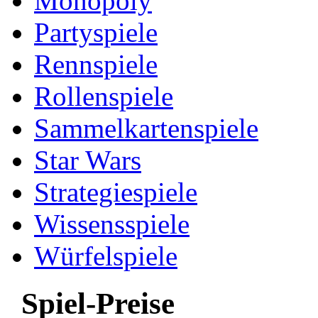
Monopoly
Partyspiele
Rennspiele
Rollenspiele
Sammelkartenspiele
Star Wars
Strategiespiele
Wissensspiele
Würfelspiele
Spiel-Preise