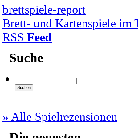
brettspiele-report
Brett- und Kartenspiele im 
RSS
Feed
Suche
» Alle Spielrezensionen
Die neuesten