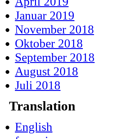
April 2019
Januar 2019
November 2018
Oktober 2018
September 2018
August 2018
Juli 2018
Translation
English