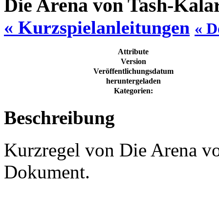
Die Arena von Tash-Kalar
« Kurzspielanleitungen
« D
Attribute
Version
Veröffentlichungsdatum
heruntergeladen
Kategorien:
Beschreibung
Kurzregel von Die Arena v
Dokument.