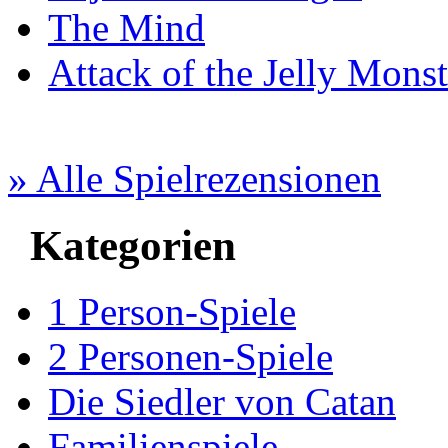
The Mind
Attack of the Jelly Monst
» Alle Spielrezensionen
Kategorien
1 Person-Spiele
2 Personen-Spiele
Die Siedler von Catan
Familienspiele