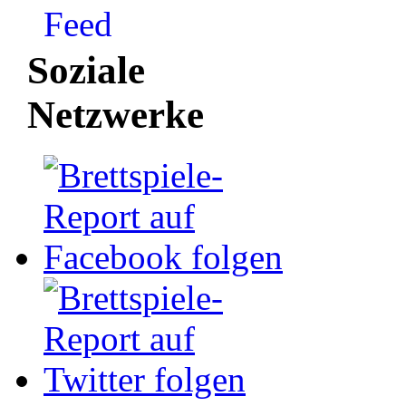
Soziale
Netzwerke