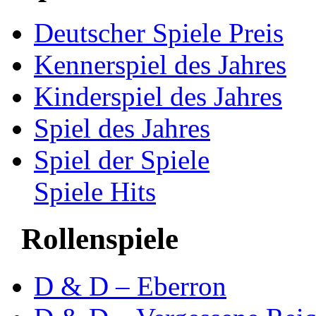
Deutscher Spiele Preis
Kennerspiel des Jahres
Kinderspiel des Jahres
Spiel des Jahres
Spiel der Spiele
Spiele Hits
Rollenspiele
D & D – Eberron