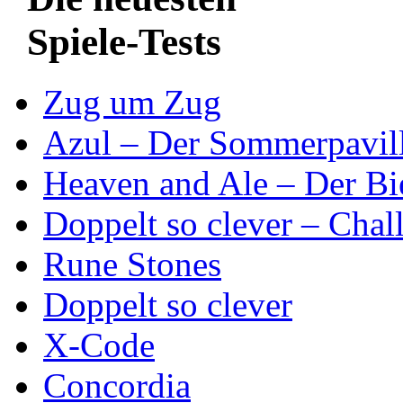
Spiele-Tests
Zug um Zug
Azul – Der Sommerpavil
Heaven and Ale – Der Bi
Doppelt so clever – Chal
Rune Stones
Doppelt so clever
X-Code
Concordia