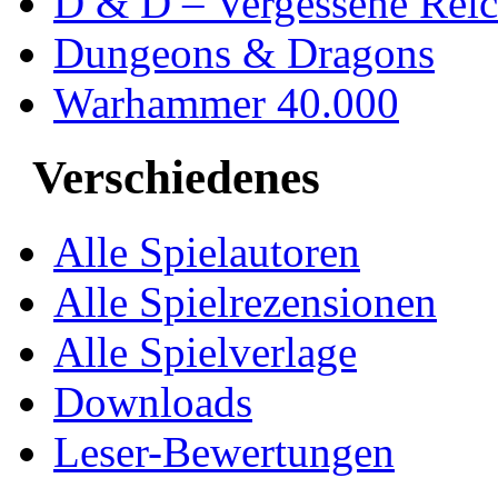
D & D – Vergessene Rei
Dungeons & Dragons
Warhammer 40.000
Verschiedenes
Alle Spielautoren
Alle Spielrezensionen
Alle Spielverlage
Downloads
Leser-Bewertungen