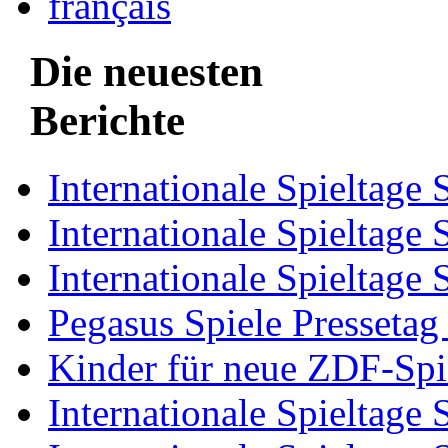
français
Die neuesten
Berichte
Internationale Spieltage
Internationale Spieltage
Internationale Spieltage
Pegasus Spiele Pressetag
Kinder für neue ZDF-Spi
Internationale Spieltage