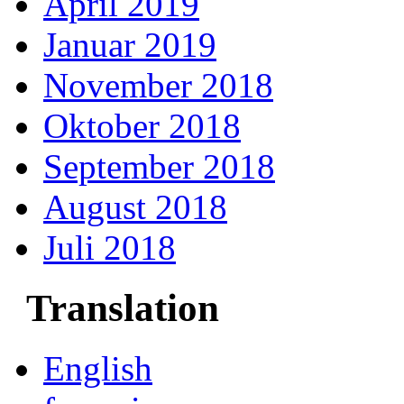
April 2019
Januar 2019
November 2018
Oktober 2018
September 2018
August 2018
Juli 2018
Translation
English