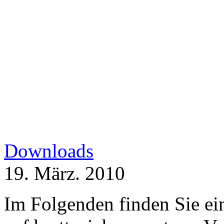
Downloads
19. März. 2010
Im Folgenden finden Sie ei