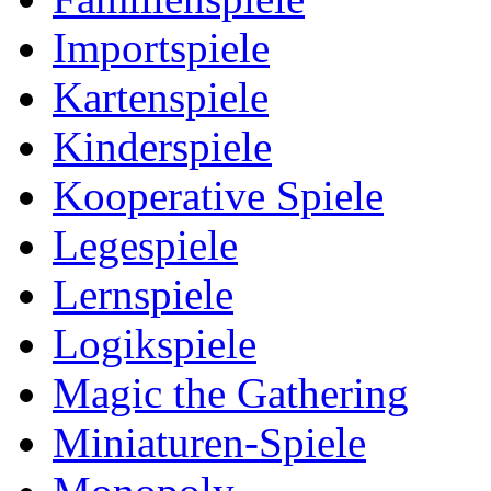
Importspiele
Kartenspiele
Kinderspiele
Kooperative Spiele
Legespiele
Lernspiele
Logikspiele
Magic the Gathering
Miniaturen-Spiele