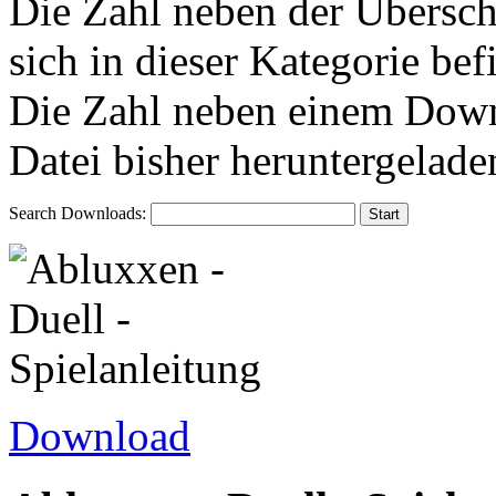
Die Zahl neben der Überschr
sich in dieser Kategorie bef
Die Zahl neben einem Downl
Datei bisher heruntergelade
Search Downloads:
Download