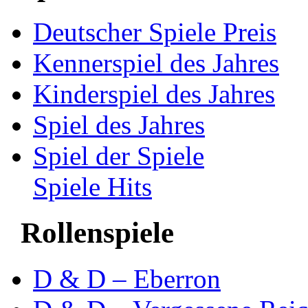
Deutscher Spiele Preis
Kennerspiel des Jahres
Kinderspiel des Jahres
Spiel des Jahres
Spiel der Spiele
Spiele Hits
Rollenspiele
D & D – Eberron