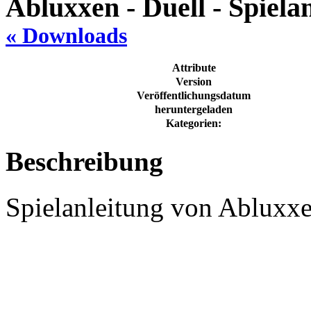
Abluxxen - Duell - Spiela
« Downloads
Attribute
Version
Veröffentlichungsdatum
heruntergeladen
Kategorien:
Beschreibung
Spielanleitung von Abluxx