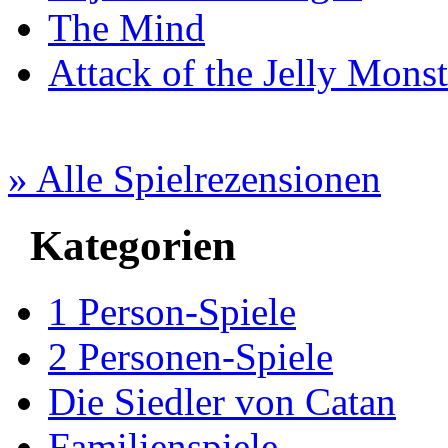
The Mind
Attack of the Jelly Monst
» Alle Spielrezensionen
Kategorien
1 Person-Spiele
2 Personen-Spiele
Die Siedler von Catan
Familienspiele