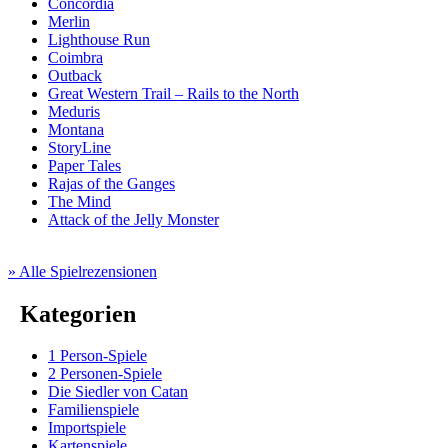
Concordia
Merlin
Lighthouse Run
Coimbra
Outback
Great Western Trail – Rails to the North
Meduris
Montana
StoryLine
Paper Tales
Rajas of the Ganges
The Mind
Attack of the Jelly Monster
» Alle Spielrezensionen
Kategorien
1 Person-Spiele
2 Personen-Spiele
Die Siedler von Catan
Familienspiele
Importspiele
Kartenspiele