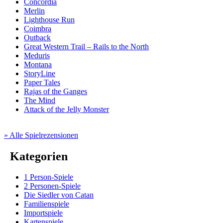
Concordia
Merlin
Lighthouse Run
Coimbra
Outback
Great Western Trail – Rails to the North
Meduris
Montana
StoryLine
Paper Tales
Rajas of the Ganges
The Mind
Attack of the Jelly Monster
» Alle Spielrezensionen
Kategorien
1 Person-Spiele
2 Personen-Spiele
Die Siedler von Catan
Familienspiele
Importspiele
Kartenspiele