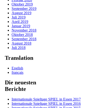
Oktober 2019
September 2019
August 2019
Juli 2019
April 2019
Januar 2019
November 2018
Oktober 2018
September 2018
August 2018
Juli 2018
Translation
English
français
Die neuesten
Berichte
Internationale Spieltage SPIEL in Essen 2017
Internationale Spieltage SPIEL in Essen 2016
Internationale Spieltage SPIEL in Essen 2015