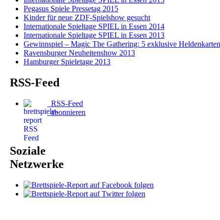
Pegasus Spiele Pressetag 2015
Kinder für neue ZDF-Spielshow gesucht
Internationale Spieltage SPIEL in Essen 2014
Internationale Spieltage SPIEL in Essen 2013
Gewinnspiel – Magic The Gathering: 5 exklusive Heldenkarten
Ravensburger Neuheitenshow 2013
Hamburger Spieletage 2013
RSS-Feed
RSS-Feed
abonnieren
Soziale
Netzwerke