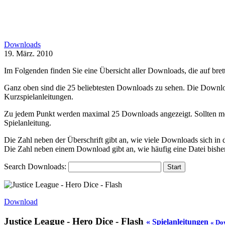
Downloads
19. März. 2010
Im Folgenden finden Sie eine Übersicht aller Downloads, die auf brett
Ganz oben sind die 25 beliebtesten Downloads zu sehen. Die Downloads
Kurzspielanleitungen.
Zu jedem Punkt werden maximal 25 Downloads angezeigt. Sollten mehr
Spielanleitung.
Die Zahl neben der Überschrift gibt an, wie viele Downloads sich in 
Die Zahl neben einem Download gibt an, wie häufig eine Datei bishe
Search Downloads:
Download
Justice League - Hero Dice - Flash
« Spielanleitungen
« Do