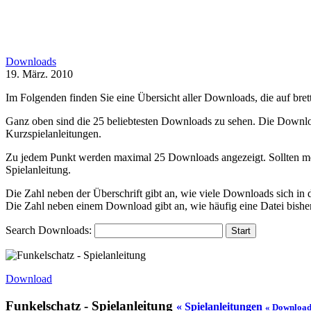
Downloads
19. März. 2010
Im Folgenden finden Sie eine Übersicht aller Downloads, die auf brett
Ganz oben sind die 25 beliebtesten Downloads zu sehen. Die Downloads
Kurzspielanleitungen.
Zu jedem Punkt werden maximal 25 Downloads angezeigt. Sollten mehr
Spielanleitung.
Die Zahl neben der Überschrift gibt an, wie viele Downloads sich in 
Die Zahl neben einem Download gibt an, wie häufig eine Datei bishe
Search Downloads:
Download
Funkelschatz - Spielanleitung
« Spielanleitungen
« Download