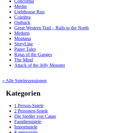
Concordia
Merlin
Lighthouse Run
Coimbra
Outback
Great Western Trail – Rails to the North
Meduris
Montana
StoryLine
Paper Tales
Rajas of the Ganges
The Mind
Attack of the Jelly Monster
» Alle Spielrezensionen
Kategorien
1 Person-Spiele
2 Personen-Spiele
Die Siedler von Catan
Familienspiele
Importspiele
Kartenspiele