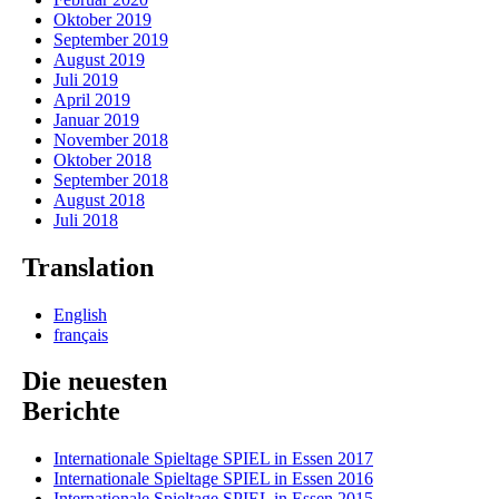
Oktober 2019
September 2019
August 2019
Juli 2019
April 2019
Januar 2019
November 2018
Oktober 2018
September 2018
August 2018
Juli 2018
Translation
English
français
Die neuesten
Berichte
Internationale Spieltage SPIEL in Essen 2017
Internationale Spieltage SPIEL in Essen 2016
Internationale Spieltage SPIEL in Essen 2015