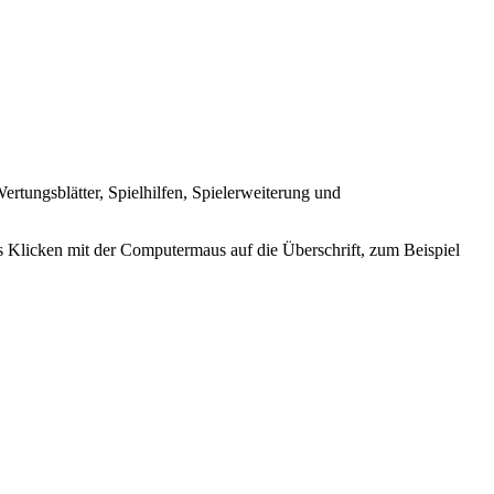
ertungsblätter, Spielhilfen, Spielerweiterung und
 Klicken mit der Computermaus auf die Überschrift, zum Beispiel