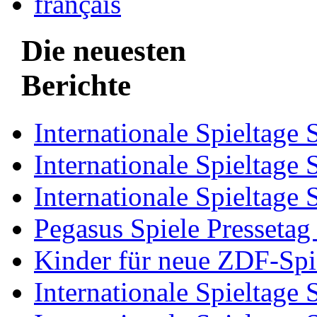
français
Die neuesten
Berichte
Internationale Spieltage
Internationale Spieltage
Internationale Spieltage
Pegasus Spiele Pressetag
Kinder für neue ZDF-Spi
Internationale Spieltage