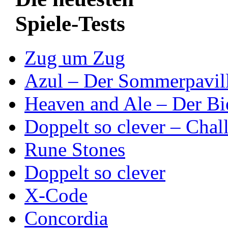
Spiele-Tests
Zug um Zug
Azul – Der Sommerpavil
Heaven and Ale – Der Bi
Doppelt so clever – Chal
Rune Stones
Doppelt so clever
X-Code
Concordia