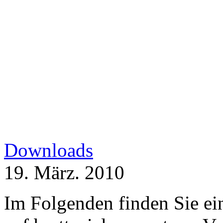
Downloads
19. März. 2010
Im Folgenden finden Sie ei