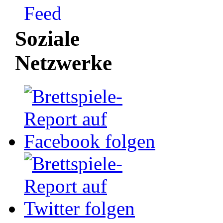
Soziale
Netzwerke