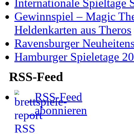
Internationale Spieltage
Gewinnspiel – Magic The
Heldenkarten aus Theros
Ravensburger Neuheiten
Hamburger Spieletage 2
RSS-Feed
RSS-Feed
abonnieren