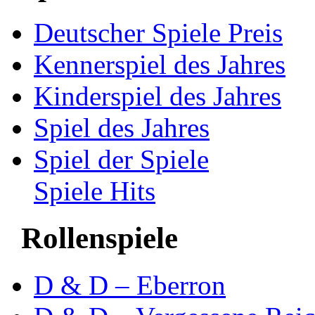
Deutscher Spiele Preis
Kennerspiel des Jahres
Kinderspiel des Jahres
Spiel des Jahres
Spiel der Spiele
Spiele Hits
Rollenspiele
D & D – Eberron