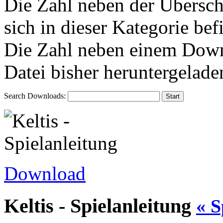
Die Zahl neben der Überschr
sich in dieser Kategorie bef
Die Zahl neben einem Downl
Datei bisher heruntergelade
Search Downloads:
Download
Keltis - Spielanleitung
« S