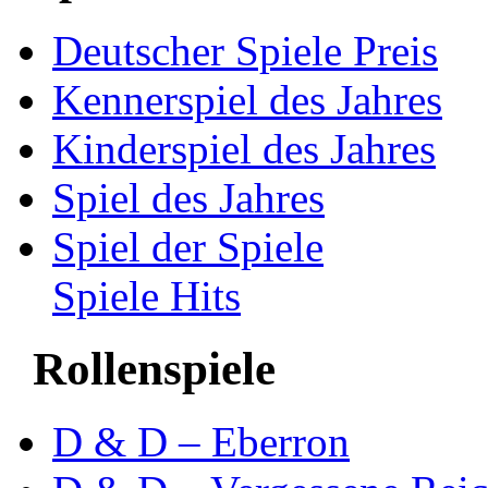
Deutscher Spiele Preis
Kennerspiel des Jahres
Kinderspiel des Jahres
Spiel des Jahres
Spiel der Spiele
Spiele Hits
Rollenspiele
D & D – Eberron