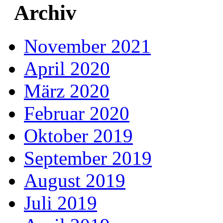
Archiv
November 2021
April 2020
März 2020
Februar 2020
Oktober 2019
September 2019
August 2019
Juli 2019