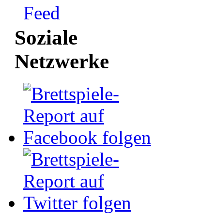
Soziale
Netzwerke