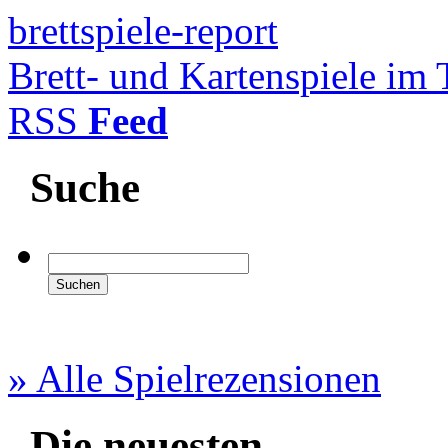
brettspiele-report
Brett- und Kartenspiele im 
RSS
Feed
Suche
» Alle Spielrezensionen
Die neuesten