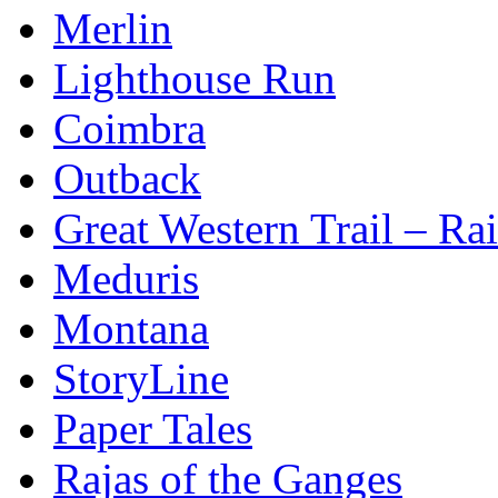
Merlin
Lighthouse Run
Coimbra
Outback
Great Western Trail – Rai
Meduris
Montana
StoryLine
Paper Tales
Rajas of the Ganges