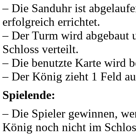
– Die Sanduhr ist abgelauf
erfolgreich errichtet.
– Der Turm wird abgebaut u
Schloss verteilt.
– Die benutzte Karte wird be
– Der König zieht 1 Feld a
Spielende:
– Die Spieler gewinnen, we
König noch nicht im Schloss