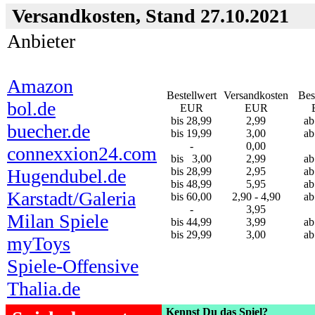
Versandkosten, Stand 27.10.2021
Anbieter
Amazon
Bestellwert
Versandkosten
Bes
bol.de
EUR
EUR
bis 28,99
2,99
ab
buecher.de
bis 19,99
3,00
ab
-
0,00
connexxion24.com
bis 3,00
2,99
ab
Hugendubel.de
bis 28,99
2,95
ab
bis 48,99
5,95
ab
Karstadt/Galeria
bis 60,00
2,90 - 4,90
ab
-
3,95
Milan Spiele
bis 44,99
3,99
ab
bis 29,99
3,00
ab
myToys
Spiele-Offensive
Thalia.de
Kennst Du das Spiel?