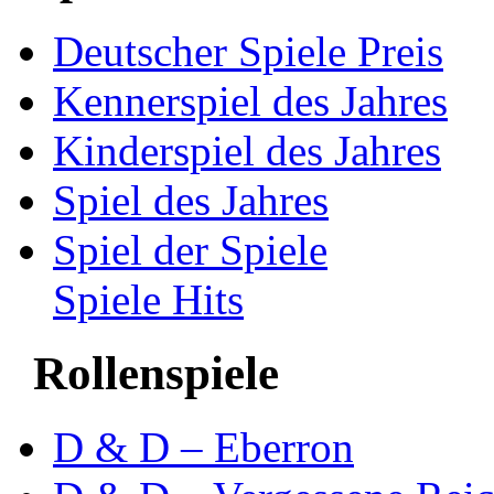
Deutscher Spiele Preis
Kennerspiel des Jahres
Kinderspiel des Jahres
Spiel des Jahres
Spiel der Spiele
Spiele Hits
Rollenspiele
D & D – Eberron