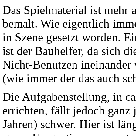
Das Spielmaterial ist mehr 
bemalt. Wie eigentlich imme
in Szene gesetzt worden. E
ist der Bauhelfer, da sich 
Nicht-Benutzen ineinander 
(wie immer der das auch sch
Die Aufgabenstellung, in c
errichten, fällt jedoch ganz 
Jahren) schwer. Hier ist lä