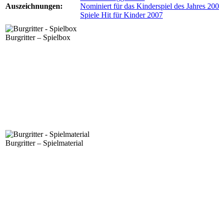
Auszeichnungen:
Nominiert für das Kinderspiel des Jahres 20
Spiele Hit für Kinder 2007
Burgritter – Spielbox
Burgritter – Spielmaterial