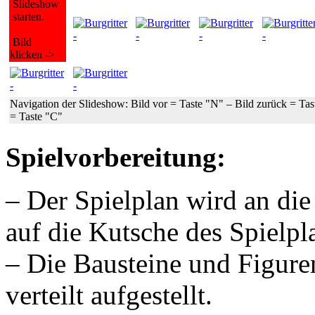
Slideshow
starten.
Bild
klicken ->
Navigation der Slideshow: Bild vor = Taste "N" – Bild zurück = Tas
= Taste "C"
Spielvorbereitung:
– Der Spielplan wird an di
auf die Kutsche des Spielpla
– Die Bausteine und Figure
verteilt aufgestellt.