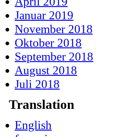
April 2019
Januar 2019
November 2018
Oktober 2018
September 2018
August 2018
Juli 2018
Translation
English