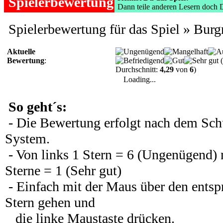
Spielerbewertung
Dann teile anderen Lesern doch 
Spielerbewertung für das Spiel » Burgr
Aktuelle
Bewertung
:
Durchschnitt:
4,29
von
6
)
Loading...
So geht´s:
- Die Bewertung erfolgt nach dem Sch
System.
- Von links 1 Stern = 6 (Ungenügend) 
Sterne = 1 (Sehr gut)
- Einfach mit der Maus über den ents
Stern gehen und
die linke Maustaste drücken.