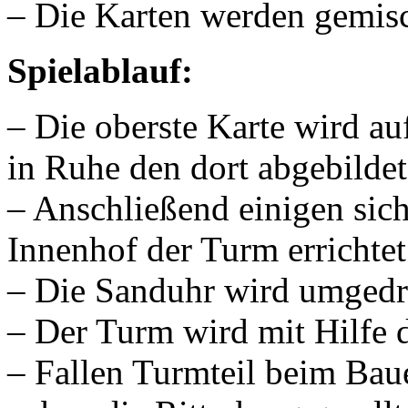
– Die Karten werden gemisc
Spielablauf:
– Die oberste Karte wird au
in Ruhe den dort abgebilde
– Anschließend einigen sich
Innenhof der Turm errichtet
– Die Sanduhr wird umgedr
– Der Turm wird mit Hilfe 
– Fallen Turmteil beim Bau