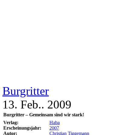
Burgritter
13. Feb.. 2009
Burgritter – Gemeinsam sind wir stark!
Verlag:
Haba
Erscheinungsjahr:
2007
Autor:
Christian Tiggemann