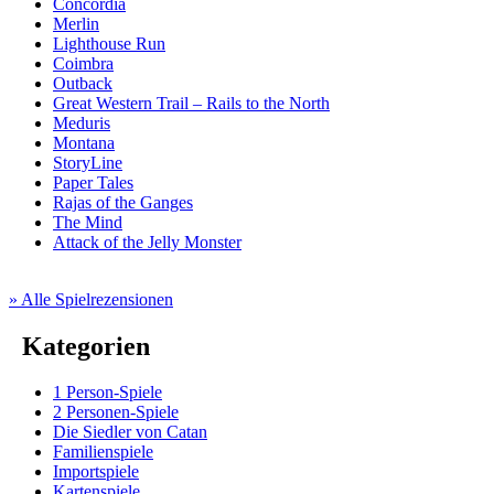
Concordia
Merlin
Lighthouse Run
Coimbra
Outback
Great Western Trail – Rails to the North
Meduris
Montana
StoryLine
Paper Tales
Rajas of the Ganges
The Mind
Attack of the Jelly Monster
» Alle Spielrezensionen
Kategorien
1 Person-Spiele
2 Personen-Spiele
Die Siedler von Catan
Familienspiele
Importspiele
Kartenspiele