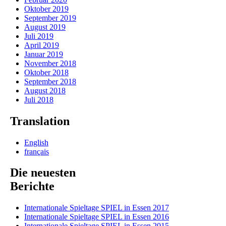
Oktober 2019
September 2019
August 2019
Juli 2019
April 2019
Januar 2019
November 2018
Oktober 2018
September 2018
August 2018
Juli 2018
Translation
English
français
Die neuesten
Berichte
Internationale Spieltage SPIEL in Essen 2017
Internationale Spieltage SPIEL in Essen 2016
Internationale Spieltage SPIEL in Essen 2015