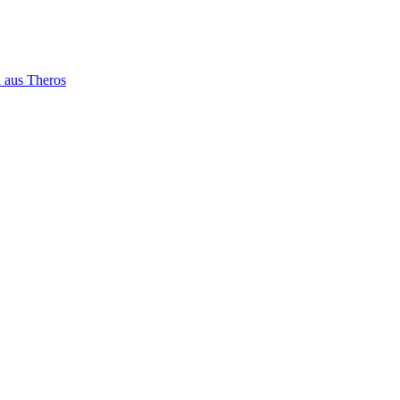
 aus Theros