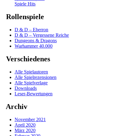
Spiele Hits
Rollenspiele
D & D – Eberron
D & D – Vergessene Reiche
Dungeons & Dragons
Warhammer 40.000
Verschiedenes
Alle Spielautoren
Alle Spielrezensionen
Alle Spielverlage
Downloads
Leser-Bewertungen
Archiv
November 2021
April 2020
März 2020
Februar 2020