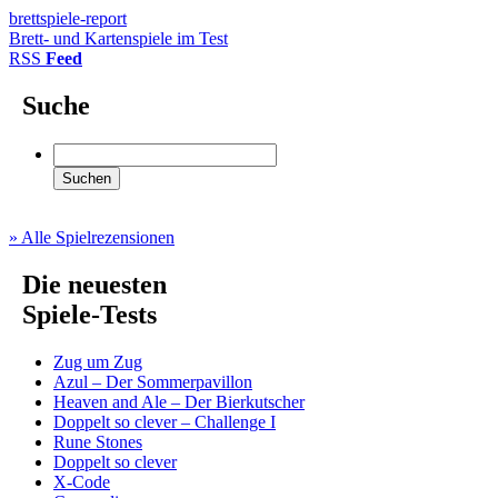
brettspiele-report
Brett- und Kartenspiele im Test
RSS
Feed
Suche
» Alle Spielrezensionen
Die neuesten
Spiele-Tests
Zug um Zug
Azul – Der Sommerpavillon
Heaven and Ale – Der Bierkutscher
Doppelt so clever – Challenge I
Rune Stones
Doppelt so clever
X-Code