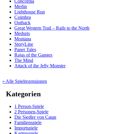
Concordia
Merlin
Lighthouse Run
Coimbra
Outback
Great Western Trail – Rails to the North
Meduris
Montana
StoryLine
Paper Tales
Rajas of the Ganges
The Mind
Attack of the Jelly Monster
» Alle Spielrezensionen
Kategorien
1 Person-Spiele
2 Personen-Spiele
Die Siedler von Catan
Familienspiele
Importspiele
Kartenspiele