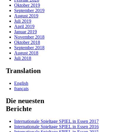
Oktober 2019
September 2019
August 2019
Juli 2019
April 2019
Januar 2019
November 2018
Oktober 2018
September 2018
August 2018
Juli 2018
Translation
English
français
Die neuesten
Berichte
Internationale Spieltage SPIEL in Essen 2017
Internationale Spieltage SPIEL in Essen 2016
Internationale Spieltage SPIEL in Essen 2015