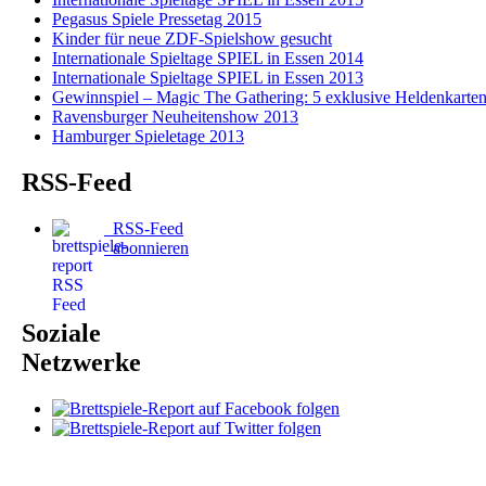
Pegasus Spiele Pressetag 2015
Kinder für neue ZDF-Spielshow gesucht
Internationale Spieltage SPIEL in Essen 2014
Internationale Spieltage SPIEL in Essen 2013
Gewinnspiel – Magic The Gathering: 5 exklusive Heldenkarten
Ravensburger Neuheitenshow 2013
Hamburger Spieletage 2013
RSS-Feed
RSS-Feed
abonnieren
Soziale
Netzwerke