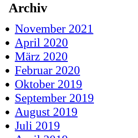
Archiv
November 2021
April 2020
März 2020
Februar 2020
Oktober 2019
September 2019
August 2019
Juli 2019