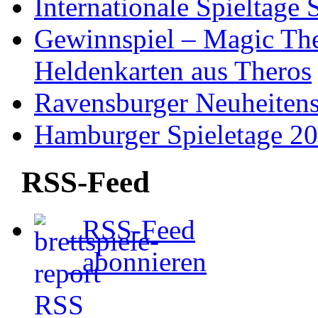
Internationale Spieltage
Gewinnspiel – Magic The
Heldenkarten aus Theros
Ravensburger Neuheiten
Hamburger Spieletage 2
RSS-Feed
RSS-Feed
abonnieren