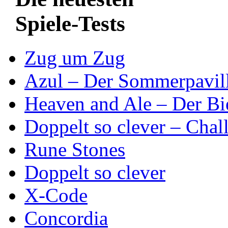
Spiele-Tests
Zug um Zug
Azul – Der Sommerpavil
Heaven and Ale – Der Bi
Doppelt so clever – Chal
Rune Stones
Doppelt so clever
X-Code
Concordia