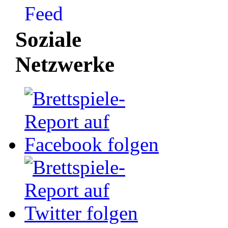
Soziale
Netzwerke