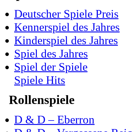
Deutscher Spiele Preis
Kennerspiel des Jahres
Kinderspiel des Jahres
Spiel des Jahres
Spiel der Spiele
Spiele Hits
Rollenspiele
D & D – Eberron