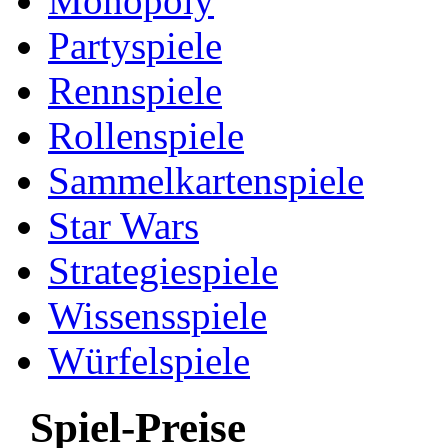
Monopoly
Partyspiele
Rennspiele
Rollenspiele
Sammelkartenspiele
Star Wars
Strategiespiele
Wissensspiele
Würfelspiele
Spiel-Preise