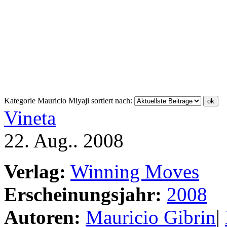
Kategorie Mauricio Miyaji sortiert nach:
Vineta
22. Aug.. 2008
Verlag:
Winning Moves
Erscheinungsjahr:
2008
Autoren:
Mauricio Gibrin
|