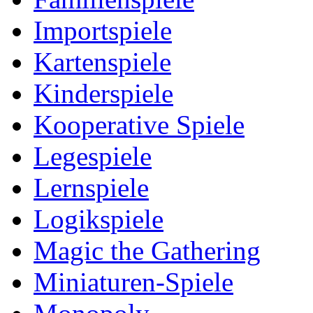
Importspiele
Kartenspiele
Kinderspiele
Kooperative Spiele
Legespiele
Lernspiele
Logikspiele
Magic the Gathering
Miniaturen-Spiele