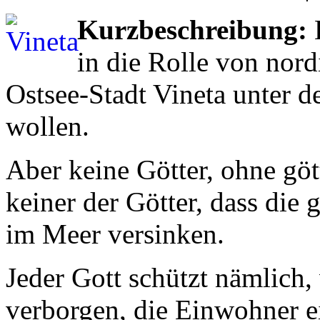
Kurzbeschreibung:
D
in die Rolle von nord
Ostsee-Stadt Vineta unter d
wollen.
Aber keine Götter, ohne göt
keiner der Götter, dass die
im Meer versinken.
Jeder Gott schützt nämlich,
verborgen, die Einwohner e