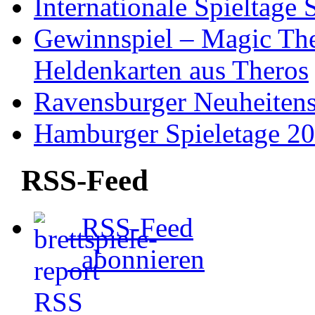
Internationale Spieltage
Gewinnspiel – Magic The
Heldenkarten aus Theros
Ravensburger Neuheiten
Hamburger Spieletage 2
RSS-Feed
RSS-Feed
abonnieren