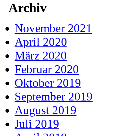
Archiv
November 2021
April 2020
März 2020
Februar 2020
Oktober 2019
September 2019
August 2019
Juli 2019