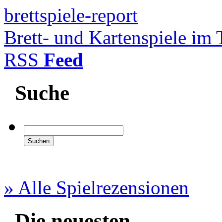
brettspiele-report
Brett- und Kartenspiele im 
RSS
Feed
Suche
» Alle Spielrezensionen
Die neuesten