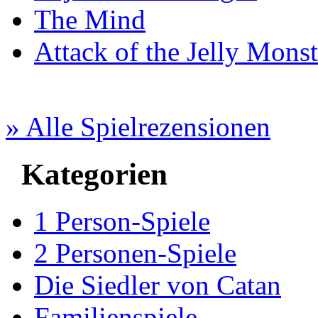
The Mind
Attack of the Jelly Monst
» Alle Spielrezensionen
Kategorien
1 Person-Spiele
2 Personen-Spiele
Die Siedler von Catan
Familienspiele