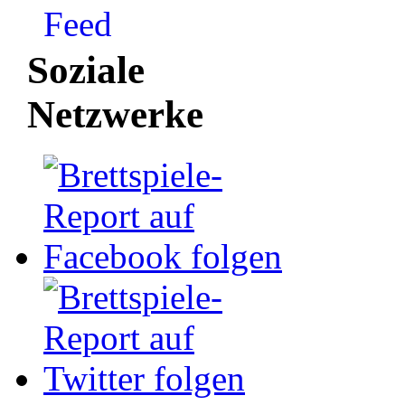
Soziale
Netzwerke