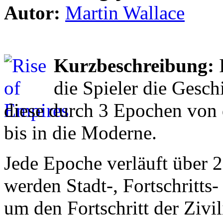
Autor:
Martin Wallace
Kurzbeschreibung:
I
die Spieler die Gesch
diese durch 3 Epochen von
bis in die Moderne.
Jede Epoche verläuft über 
werden Stadt-, Fortschritts
um den Fortschritt der Zivil