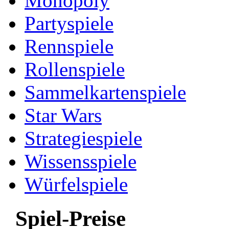
Monopoly
Partyspiele
Rennspiele
Rollenspiele
Sammelkartenspiele
Star Wars
Strategiespiele
Wissensspiele
Würfelspiele
Spiel-Preise