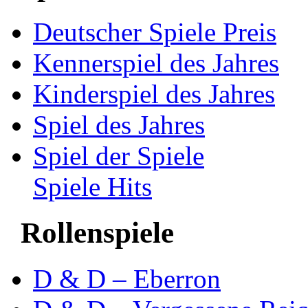
Deutscher Spiele Preis
Kennerspiel des Jahres
Kinderspiel des Jahres
Spiel des Jahres
Spiel der Spiele
Spiele Hits
Rollenspiele
D & D – Eberron