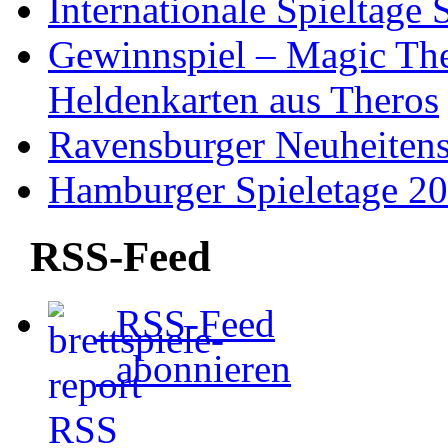
Internationale Spieltage
Gewinnspiel – Magic The
Heldenkarten aus Theros
Ravensburger Neuheiten
Hamburger Spieletage 2
RSS-Feed
RSS-Feed
abonnieren