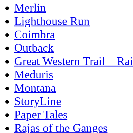
Merlin
Lighthouse Run
Coimbra
Outback
Great Western Trail – Rai
Meduris
Montana
StoryLine
Paper Tales
Rajas of the Ganges