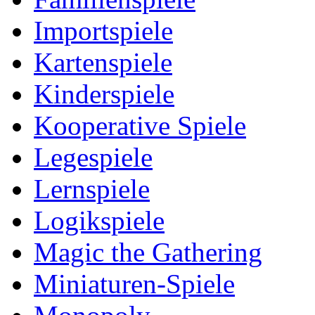
Importspiele
Kartenspiele
Kinderspiele
Kooperative Spiele
Legespiele
Lernspiele
Logikspiele
Magic the Gathering
Miniaturen-Spiele