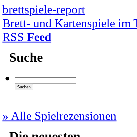
brettspiele-report
Brett- und Kartenspiele im 
RSS
Feed
Suche
» Alle Spielrezensionen
Die neuesten