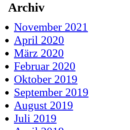
Archiv
November 2021
April 2020
März 2020
Februar 2020
Oktober 2019
September 2019
August 2019
Juli 2019