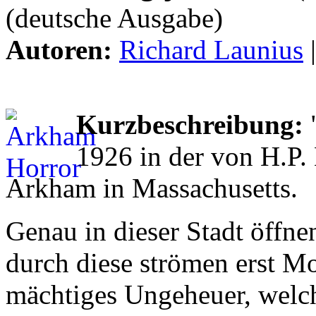
(deutsche Ausgabe)
Autoren:
Richard Launius
Kurzbeschreibung:
"
1926 in der von H.P.
Arkham in Massachusetts.
Genau in dieser Stadt öffne
durch diese strömen erst M
mächtiges Ungeheuer, welch