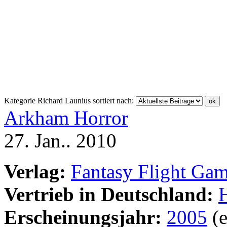
Kategorie Richard Launius sortiert nach:
Arkham Horror
27. Jan.. 2010
Verlag:
Fantasy Flight Ga
Vertrieb in Deutschland:
H
Erscheinungsjahr:
2005
(e