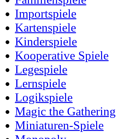
Importspiele
Kartenspiele
Kinderspiele
Kooperative Spiele
Legespiele
Lernspiele
Logikspiele
Magic the Gathering
Miniaturen-Spiele