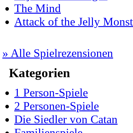
The Mind
Attack of the Jelly Monst
» Alle Spielrezensionen
Kategorien
1 Person-Spiele
2 Personen-Spiele
Die Siedler von Catan
Familienspiele