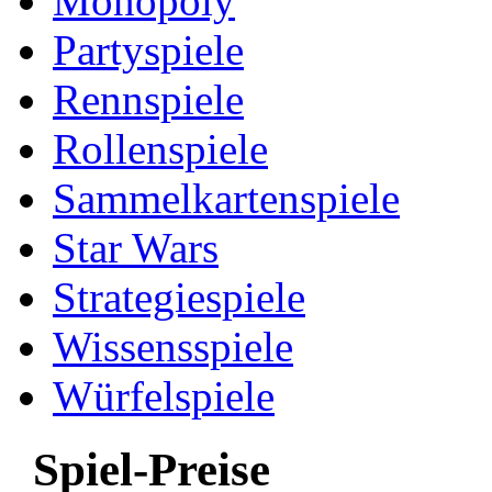
Monopoly
Partyspiele
Rennspiele
Rollenspiele
Sammelkartenspiele
Star Wars
Strategiespiele
Wissensspiele
Würfelspiele
Spiel-Preise