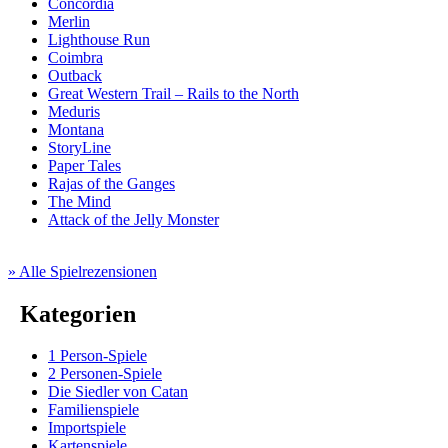
Concordia
Merlin
Lighthouse Run
Coimbra
Outback
Great Western Trail – Rails to the North
Meduris
Montana
StoryLine
Paper Tales
Rajas of the Ganges
The Mind
Attack of the Jelly Monster
» Alle Spielrezensionen
Kategorien
1 Person-Spiele
2 Personen-Spiele
Die Siedler von Catan
Familienspiele
Importspiele
Kartenspiele