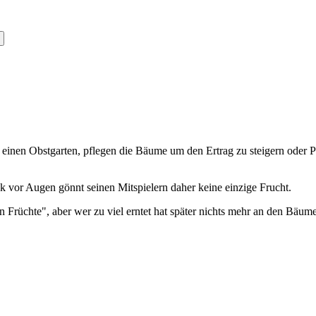
einen Obstgarten, pflegen die Bäume um den Ertrag zu steigern oder P
ück vor Augen gönnt seinen Mitspielern daher keine einzige Frucht.
n Früchte", aber wer zu viel erntet hat später nichts mehr an den Bäum