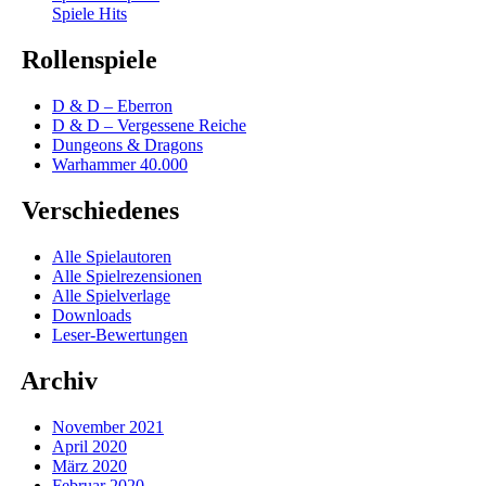
Spiele Hits
Rollenspiele
D & D – Eberron
D & D – Vergessene Reiche
Dungeons & Dragons
Warhammer 40.000
Verschiedenes
Alle Spielautoren
Alle Spielrezensionen
Alle Spielverlage
Downloads
Leser-Bewertungen
Archiv
November 2021
April 2020
März 2020
Februar 2020