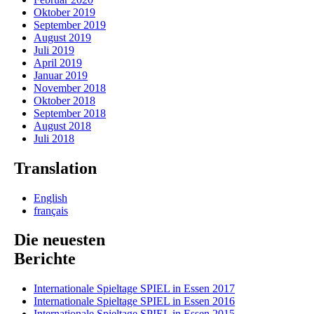
Oktober 2019
September 2019
August 2019
Juli 2019
April 2019
Januar 2019
November 2018
Oktober 2018
September 2018
August 2018
Juli 2018
Translation
English
français
Die neuesten
Berichte
Internationale Spieltage SPIEL in Essen 2017
Internationale Spieltage SPIEL in Essen 2016
Internationale Spieltage SPIEL in Essen 2015