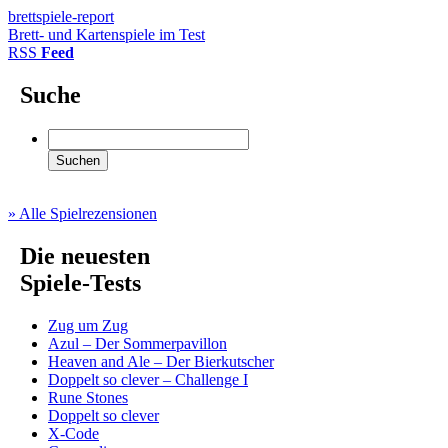
brettspiele-report
Brett- und Kartenspiele im Test
RSS
Feed
Suche
» Alle Spielrezensionen
Die neuesten
Spiele-Tests
Zug um Zug
Azul – Der Sommerpavillon
Heaven and Ale – Der Bierkutscher
Doppelt so clever – Challenge I
Rune Stones
Doppelt so clever
X-Code