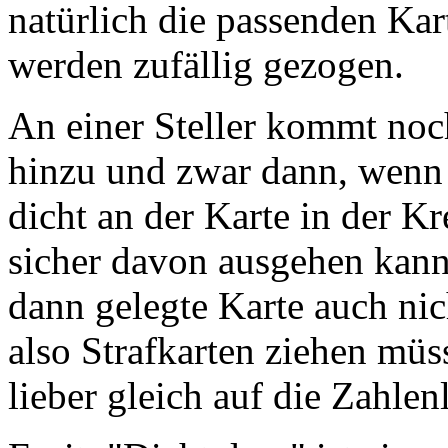
natürlich die passenden Ka
werden zufällig gezogen.
An einer Steller kommt no
hinzu und zwar dann, wenn 
dicht an der Karte in der Kr
sicher davon ausgehen kan
dann gelegte Karte auch nic
also Strafkarten ziehen müs
lieber gleich auf die Zahle