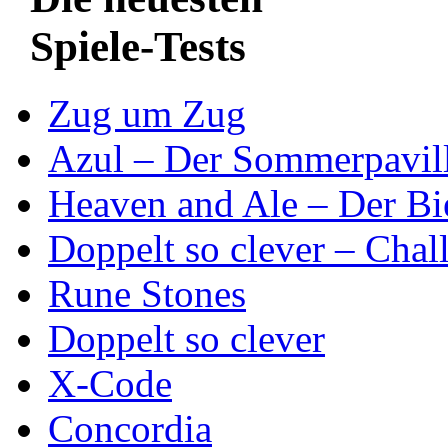
Spiele-Tests
Zug um Zug
Azul – Der Sommerpavil
Heaven and Ale – Der Bi
Doppelt so clever – Chal
Rune Stones
Doppelt so clever
X-Code
Concordia