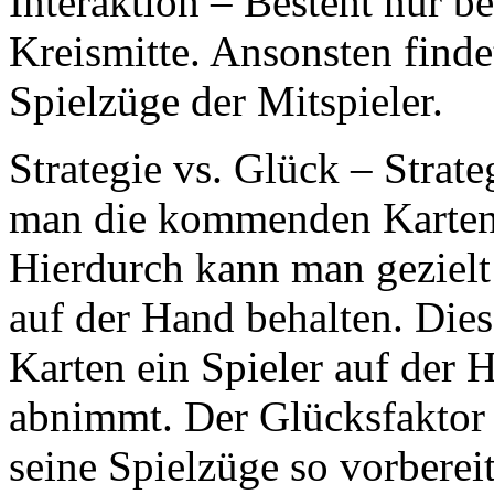
Interaktion – Besteht nur 
Kreismitte. Ansonsten findet
Spielzüge der Mitspieler.
Strategie vs. Glück – Strate
man die kommenden Karten
Hierdurch kann man geziel
auf der Hand behalten. Dies
Karten ein Spieler auf der
abnimmt. Der Glücksfaktor 
seine Spielzüge so vorbere