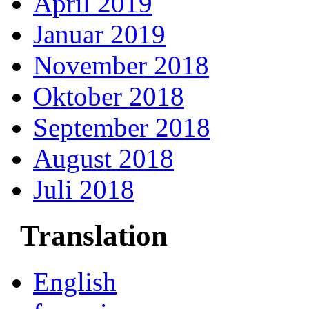
April 2019
Januar 2019
November 2018
Oktober 2018
September 2018
August 2018
Juli 2018
Translation
English