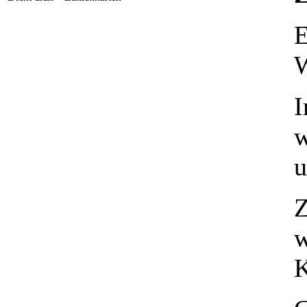
E
W
I
w
u
Z
w
K