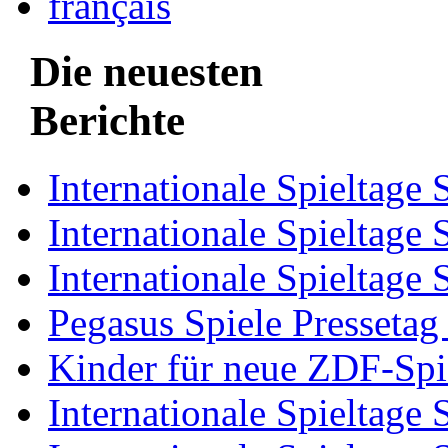
français
Die neuesten
Berichte
Internationale Spieltage
Internationale Spieltage
Internationale Spieltage
Pegasus Spiele Pressetag
Kinder für neue ZDF-Spi
Internationale Spieltage