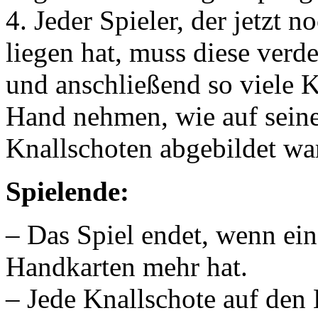
4. Jeder Spieler, der jetzt 
liegen hat, muss diese verd
und anschließend so viele 
Hand nehmen, wie auf seine
Knallschoten abgebildet wa
Spielende:
– Das Spiel endet, wenn ein
Handkarten mehr hat.
– Jede Knallschote auf den 