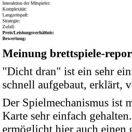
Interaktion der Mitspieler:
4
Komplexität:
3
Langzeitspaß:
Strategie:
7
Zufall:
Preis/Leistungsverhältnis:
Bewertung:
12
Meinung brettspiele-repor
"Dicht dran" ist ein sehr ei
schnell aufgebaut, erklärt, v
Der Spielmechanismus ist m
Karte sehr einfach gehalten
ermöglicht hier auch einen 