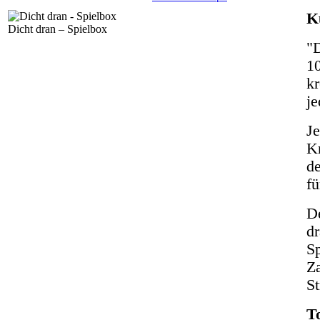
K
Dicht dran – Spielbox
"D
10
kr
je
Je
Kr
d
fü
De
dr
Sp
Za
St
T