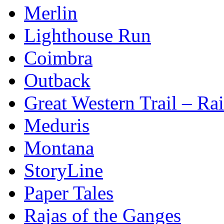
Merlin
Lighthouse Run
Coimbra
Outback
Great Western Trail – Rai
Meduris
Montana
StoryLine
Paper Tales
Rajas of the Ganges