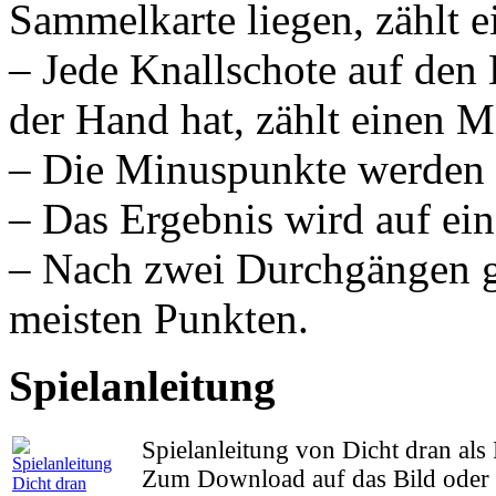
Sammelkarte liegen, zählt e
– Jede Knallschote auf den 
der Hand hat, zählt einen 
– Die Minuspunkte werden 
– Das Ergebnis wird auf ein
– Nach zwei Durchgängen g
meisten Punkten.
Spielanleitung
Spielanleitung von Dicht dran a
Zum Download auf das Bild oder 