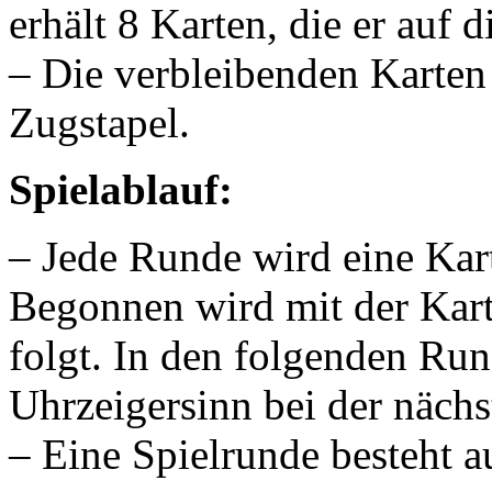
erhält 8 Karten, die er auf
– Die verbleibenden Karte
Zugstapel.
Spielablauf:
– Jede Runde wird eine Kart
Begonnen wird mit der Kart
folgt. In den folgenden Ru
Uhrzeigersinn bei der nächs
– Eine Spielrunde besteht a