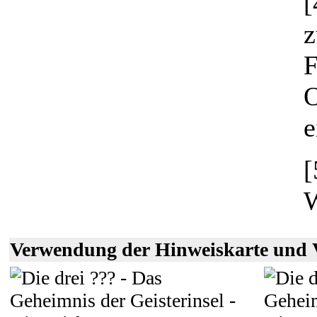
[
z
F
O
e
[
W
Verwendung der Hinweiskarte und V