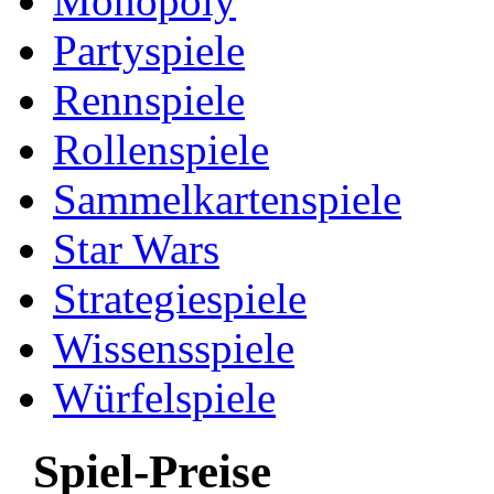
Monopoly
Partyspiele
Rennspiele
Rollenspiele
Sammelkartenspiele
Star Wars
Strategiespiele
Wissensspiele
Würfelspiele
Spiel-Preise