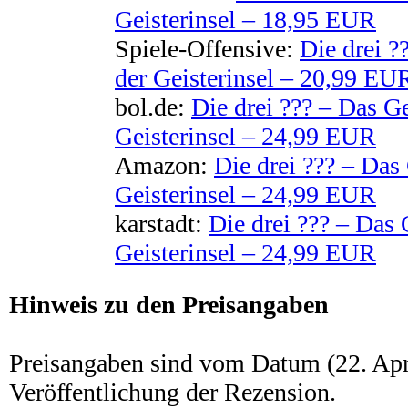
Geisterinsel – 18,95 EUR
Spiele-Offensive:
Die drei ?
der Geisterinsel – 20,99 EU
bol.de:
Die drei ??? – Das G
Geisterinsel – 24,99 EUR
Amazon:
Die drei ??? – Das
Geisterinsel – 24,99 EUR
karstadt:
Die drei ??? – Das
Geisterinsel – 24,99 EUR
Hinweis zu den Preisangaben
Preisangaben sind vom Datum (22. Apr.
Veröffentlichung der Rezension.