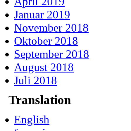
April 2019
Januar 2019
November 2018
Oktober 2018
September 2018
August 2018
Juli 2018
Translation
English