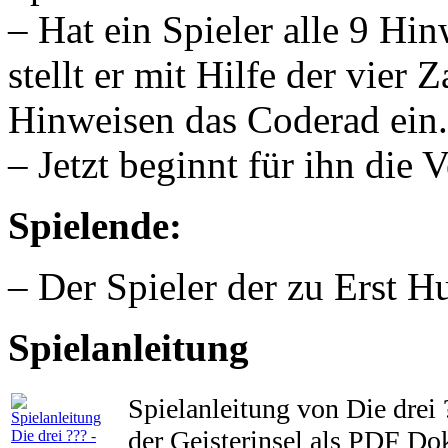
– Hat ein Spieler alle 9 H
stellt er mit Hilfe der vier 
Hinweisen das Coderad ein.
– Jetzt beginnt für ihn die
Spielende:
– Der Spieler der zu Erst H
Spielanleitung
Spielanleitung von Die drei
der Geisterinsel als PDF D