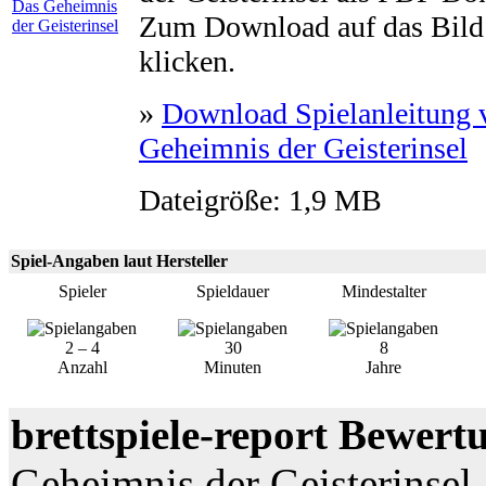
Zum Download auf das Bild 
klicken.
»
Download Spielanleitung v
Geheimnis der Geisterinsel
Dateigröße: 1,9 MB
Spiel-Angaben laut Hersteller
Spieler
Spieldauer
Mindestalter
2 – 4
30
8
Anzahl
Minuten
Jahre
brettspiele-report Bewert
Geheimnis der Geisterinsel