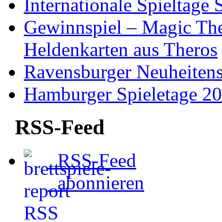
Internationale Spieltage
Gewinnspiel – Magic The
Heldenkarten aus Theros
Ravensburger Neuheiten
Hamburger Spieletage 2
RSS-Feed
RSS-Feed
abonnieren