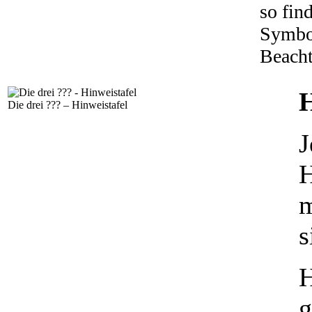
so fin
Symbol
Beach
H
Die drei ??? – Hinweistafel
J
H
m
s
H
g