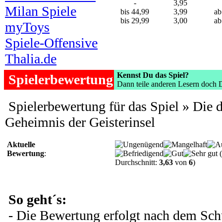
-
3,95
Milan Spiele
bis 44,99
3,99
ab
bis 29,99
3,00
ab
myToys
Spiele-Offensive
Thalia.de
Kennst Du das Spiel?
Spielerbewertung
Dann teile anderen Lesern doch 
Spielerbewertung für das Spiel » Die d
Geheimnis der Geisterinsel
Aktuelle
Bewertung
:
Durchschnitt:
3,63
von
6
)
So geht´s:
- Die Bewertung erfolgt nach dem Sch