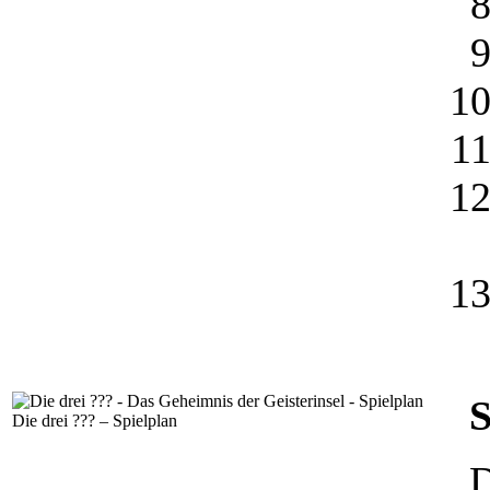
S
Die drei ??? – Spielplan
D