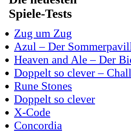
Spiele-Tests
Zug um Zug
Azul – Der Sommerpavil
Heaven and Ale – Der Bi
Doppelt so clever – Chal
Rune Stones
Doppelt so clever
X-Code
Concordia