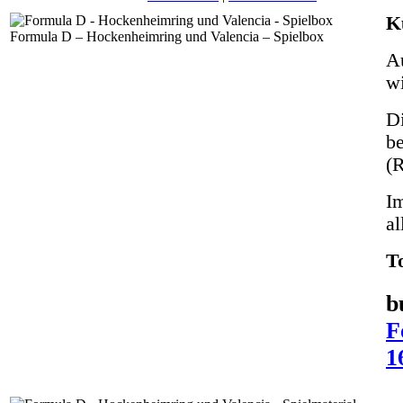
K
Formula D – Hockenheimring und Valencia – Spielbox
A
wi
Di
b
(R
Im
al
T
b
F
1