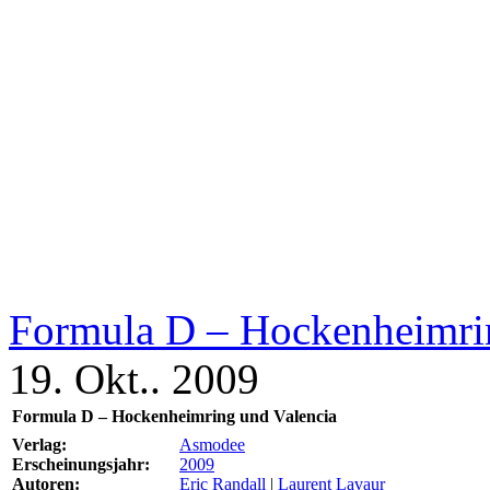
Formula D – Hockenheimri
19. Okt.. 2009
Formula D – Hockenheimring und Valencia
Verlag:
Asmodee
Erscheinungsjahr:
2009
Autoren:
Eric Randall
|
Laurent Lavaur