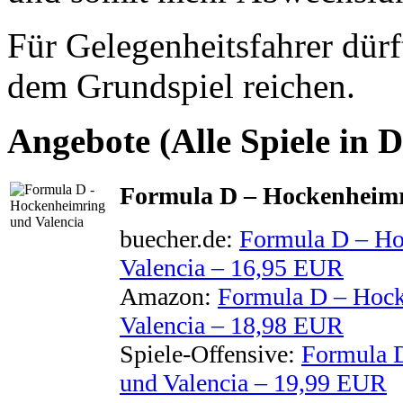
Für Gelegenheitsfahrer dürf
dem Grundspiel reichen.
Angebote (Alle Spiele in D
Formula D – Hockenheimr
buecher.de:
Formula D – Ho
Valencia – 16,95 EUR
Amazon:
Formula D – Hock
Valencia – 18,98 EUR
Spiele-Offensive:
Formula 
und Valencia – 19,99 EUR