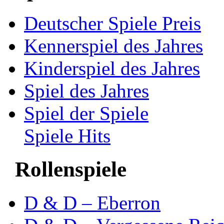
Deutscher Spiele Preis
Kennerspiel des Jahres
Kinderspiel des Jahres
Spiel des Jahres
Spiel der Spiele
Spiele Hits
Rollenspiele
D & D – Eberron