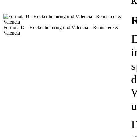
R
Formula D – Hockenheimring und Valencia – Rennstrecke:
Valencia
D
i
s
d
W
u
D