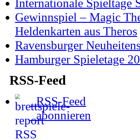
Internationale Spieltage
Gewinnspiel – Magic The
Heldenkarten aus Theros
Ravensburger Neuheiten
Hamburger Spieletage 2
RSS-Feed
RSS-Feed
abonnieren