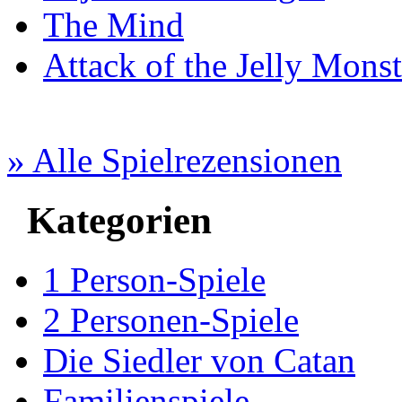
The Mind
Attack of the Jelly Monst
» Alle Spielrezensionen
Kategorien
1 Person-Spiele
2 Personen-Spiele
Die Siedler von Catan
Familienspiele