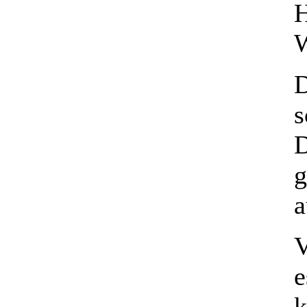
H
W
D
s
D
g
a
V
e
k