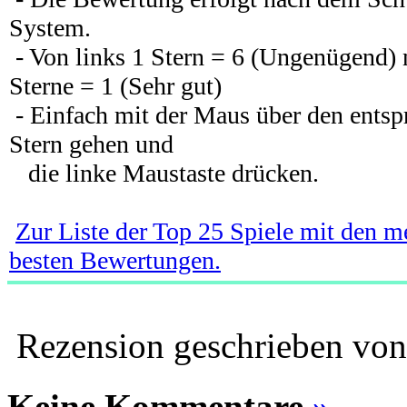
System.
- Von links 1 Stern = 6 (Ungenügend) 
Sterne = 1 (Sehr gut)
- Einfach mit der Maus über den ents
Stern gehen und
die linke Maustaste drücken.
Zur Liste der Top 25 Spiele mit den m
besten Bewertungen.
Rezension geschrieben vo
Keine Kommentare
»