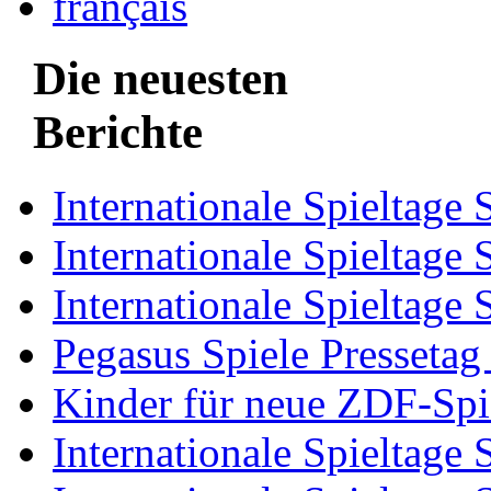
français
Die neuesten
Berichte
Internationale Spieltage
Internationale Spieltage
Internationale Spieltage
Pegasus Spiele Pressetag
Kinder für neue ZDF-Spi
Internationale Spieltage