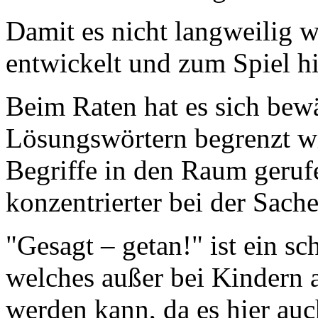
Damit es nicht langweilig 
entwickelt und zum Spiel h
Beim Raten hat es sich bew
Lösungswörtern begrenzt wi
Begriffe in den Raum geruf
konzentrierter bei der Sache
"Gesagt – getan!" ist ein s
welches außer bei Kindern a
werden kann, da es hier auc