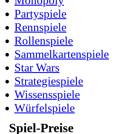
Monopoly
Partyspiele
Rennspiele
Rollenspiele
Sammelkartenspiele
Star Wars
Strategiespiele
Wissensspiele
Würfelspiele
Spiel-Preise