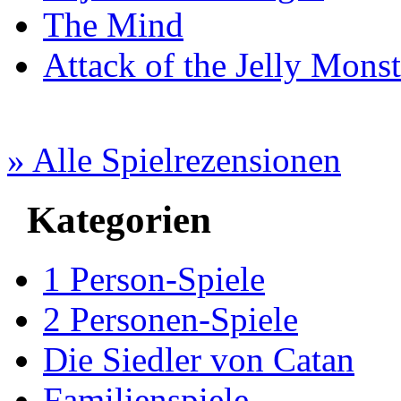
The Mind
Attack of the Jelly Monst
» Alle Spielrezensionen
Kategorien
1 Person-Spiele
2 Personen-Spiele
Die Siedler von Catan
Familienspiele