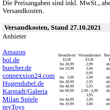
Die Preisangaben sind inkl. MwSt., ab
Versandkosten.
Versandkosten, Stand 27.10.2021
Anbieter
Amazon
Bestellwert
Versandkosten
Bes
bol.de
EUR
EUR
bis 28,99
2,99
ab
buecher.de
bis 19,99
3,00
ab
-
0,00
connexxion24.com
bis 3,00
2,99
ab
Hugendubel.de
bis 28,99
2,95
ab
bis 48,99
5,95
ab
Karstadt/Galeria
bis 60,00
2,90 - 4,90
ab
-
3,95
Milan Spiele
bis 44,99
3,99
ab
bis 29,99
3,00
ab
myToys