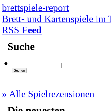
brettspiele-report
Brett- und Kartenspiele im 
RSS
Feed
Suche
» Alle Spielrezensionen
Die neuesten