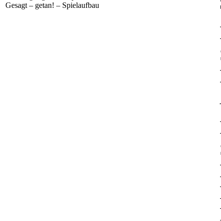
Gesagt – getan! – Spielaufbau