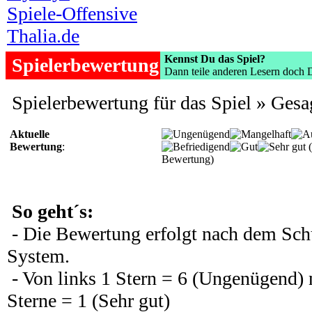
Spiele-Offensive
Thalia.de
Kennst Du das Spiel?
Spielerbewertung
Dann teile anderen Lesern doch 
Spielerbewertung für das Spiel » Gesag
Aktuelle
Bewertung
:
(
Bewertung)
So geht´s:
- Die Bewertung erfolgt nach dem Sch
System.
- Von links 1 Stern = 6 (Ungenügend) 
Sterne = 1 (Sehr gut)