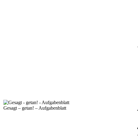
Gesagt – getan! – Aufgabenblatt