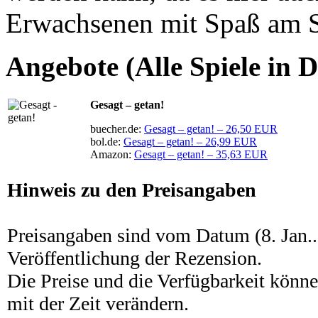
Erwachsenen mit Spaß am S
Angebote (Alle Spiele in D
Gesagt – getan!
buecher.de:
Gesagt – getan! – 26,50 EUR
bol.de:
Gesagt – getan! – 26,99 EUR
Amazon:
Gesagt – getan! – 35,63 EUR
Hinweis zu den Preisangaben
Preisangaben sind vom Datum (8. Jan..
Veröffentlichung der Rezension.
Die Preise und die Verfügbarkeit könne
mit der Zeit verändern.