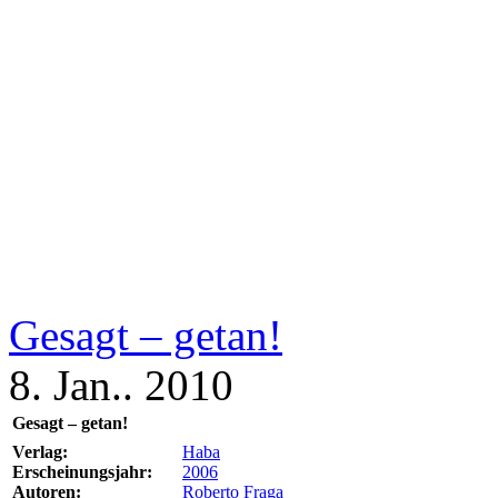
Gesagt – getan!
8. Jan.. 2010
Gesagt – getan!
Verlag:
Haba
Erscheinungsjahr:
2006
Autoren:
Roberto Fraga