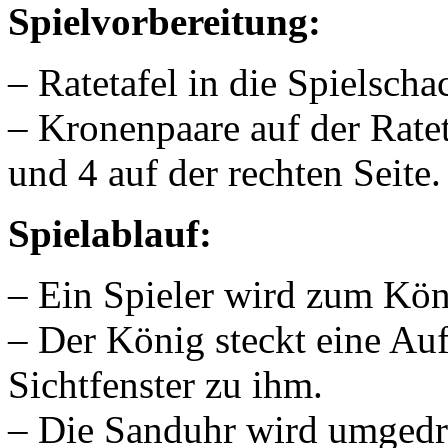
Spielvorbereitung:
– Ratetafel in die Spielscha
– Kronenpaare auf der Ratet
und 4 auf der rechten Seite.
Spielablauf:
– Ein Spieler wird zum Köni
– Der König steckt eine Auf
Sichtfenster zu ihm.
– Die Sanduhr wird umgedr