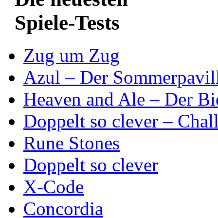
Spiele-Tests
Zug um Zug
Azul – Der Sommerpavil
Heaven and Ale – Der Bi
Doppelt so clever – Chal
Rune Stones
Doppelt so clever
X-Code
Concordia